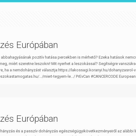
zés Európában
 abbahagyásának pozitív hatása percekben is mérhető? Ezeka hatások nemcsa
meg, miért szeretne leszokni! Mit nyerhet a leszokással? Segítségre vanszük
e, ha a nemdohányzást választja:https://lakossagi.koranyi.hu/dohanyzasrol-val
leszokastamogatas.hu/…/miert-tegyem-le…/ PrEvCan #CANCERCODE European
zés Európában
ohányzás és a passzív dohányzás egészségügyikövetkezményeiről az alábbi lin