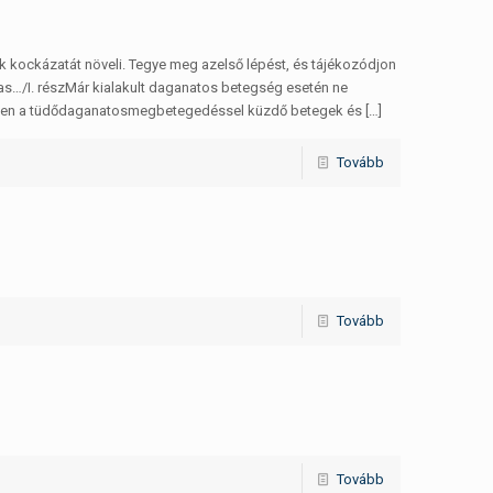
ockázatát növeli. Tegye meg azelső lépést, és tájékozódjon
s…/I. részMár kialakult daganatos betegség esetén ne
jezetten a tüdődaganatosmegbetegedéssel küzdő betegek és
[…]
Tovább
Tovább
Tovább