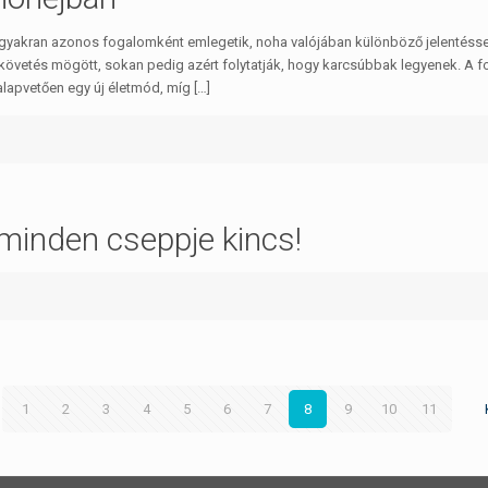
 gyakran azonos fogalomként emlegetik, noha valójában különböző jelentéssel bí
övetés mögött, sokan pedig azért folytatják, hogy karcsúbbak legyenek. A fo
 alapvetően egy új életmód, míg
[…]
 minden cseppje kincs!
1
2
3
4
5
6
7
8
9
10
11