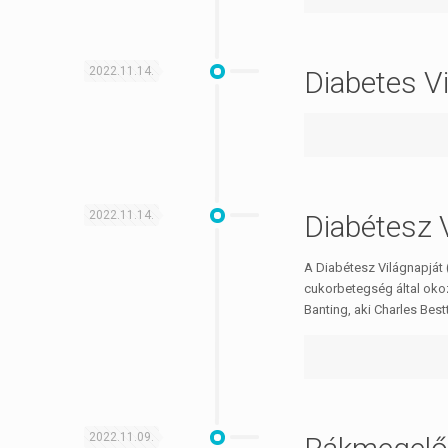
2022.11.14.
Diabetes V
2022.11.14.
Diabétesz 
A Diabétesz Világnapját
cukorbetegség által okoz
Banting, aki Charles Bes
2022.11.09.