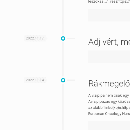
leszokas…/I. részhttps
2022.11.17.
Adj vért, me
2022.11.14.
Rákmegelő
A vízipipa nem csak egy 
Avízipipázás egy közössé
az alábbi linke(ke)n:ht
European Oncology Nurs