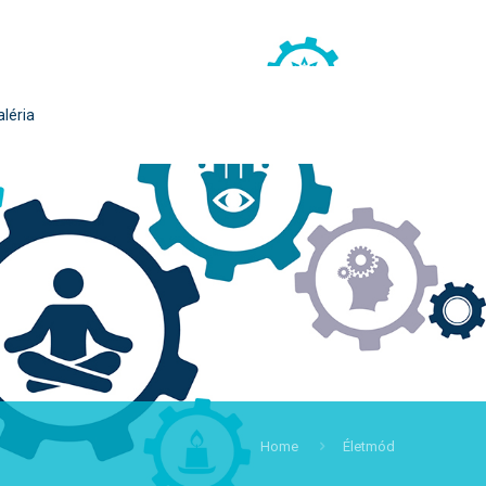
aléria
Home
Életmód