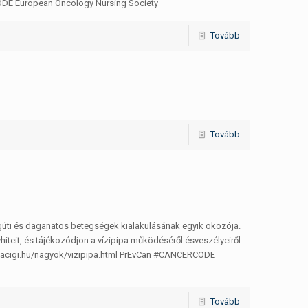
ODE European Oncology Nursing Society
Tovább
Tovább
égúti és daganatos betegségek kialakulásának egyik okozója.
iteit, és tájékozódjon a vízipipa működéséről ésveszélyeiről
kiacigi.hu/nagyok/vizipipa.html PrEvCan #CANCERCODE
Tovább