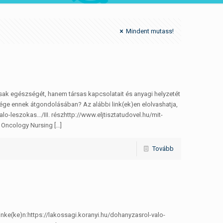
Mindent mutass!
k egészségét, hanem társas kapcsolatait és anyagi helyzetét
sége ennek átgondolásában? Az alábbi link(ek)en elolvashatja,
o-leszokas…/III. részhttp://www.eljtisztatudovel.hu/mit-
 Oncology Nursing
[…]
Tovább
ke(ke)n:https://lakossagi.koranyi.hu/dohanyzasrol-valo-