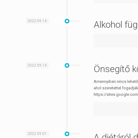
2022.09.14.
Alkohol fü
2022.09.14.
Önsegítő 
Amennyiben nincs lehető
ahol szeretettel fogadjá
https://sites.google.co
2022.09.07.
A diétáról 