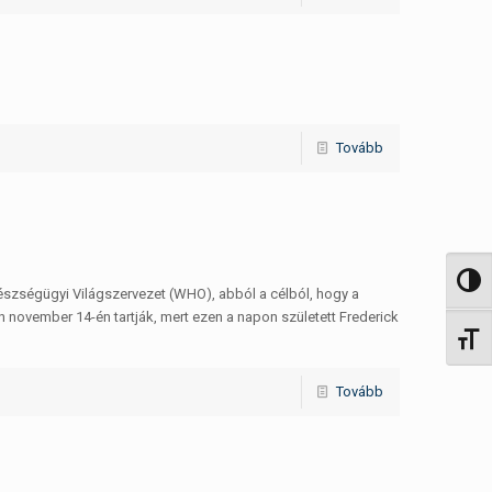
Tovább
Nagy 
észségügyi Világszervezet (WHO), abból a célból, hogy a
 november 14-én tartják, mert ezen a napon született Frederick
Betűm
Tovább