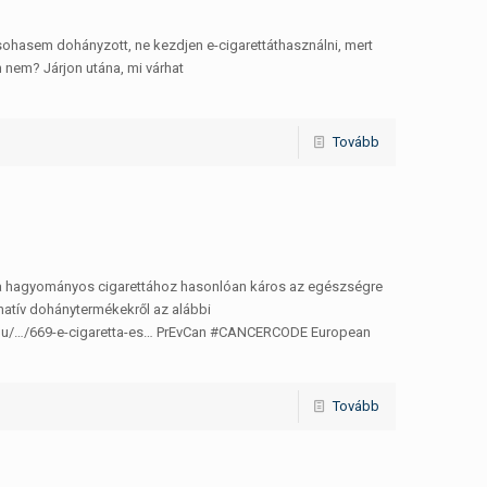
ohasem dohányzott, ne kezdjen e-cigarettáthasználni, mert
 nem? Járjon utána, mi várhat
Tovább
uk a hagyományos cigarettához hasonlóan káros az egészségre
natív dohánytermékekről az alábbi
v.hu/…/669-e-cigaretta-es… PrEvCan #CANCERCODE European
Tovább