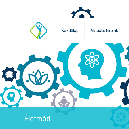
Kezdőlap
Aktuális híreink
Életmód