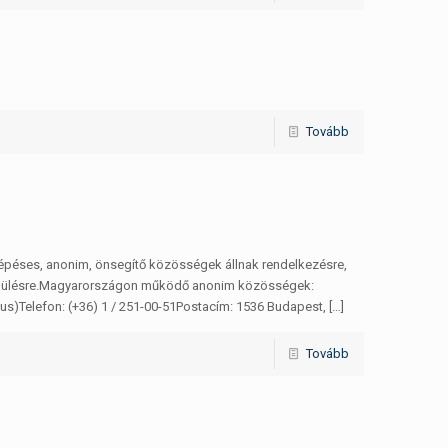
Tovább
lépéses, anonim, önsegítő közösségek állnak rendelkezésre,
 felépülésre.Magyarországon működő anonim közösségek:
)Telefon: (+36) 1 / 251-00-51Postacím: 1536 Budapest,
[…]
Tovább