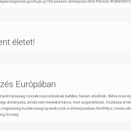
://egeszsegvonal.gov.hu/p-q/726-passziv-dohanyzas.html PrEvCan #CANCERC
nt életet!
zés Európában
baráti társaság összekovácsolásának kelléke, hanem atüdőrák, illetve más l
gi dohányzás, amely nem kevésbé káros, mint acigarettázás. Oszlassa el tévh
tps://egeszseg.hu/lakossag/uj-eszkozok-a-dohanyzasban.htmlhttps://www.ci
ing Society