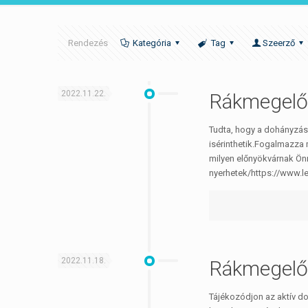
Rendezés
Kategória
Tag
Szeerző
2022.11.22.
Rákmegelő
Tudta, hogy a dohányzás
isérinthetik.Fogalmazza 
milyen előnyökvárnak Önr
nyerhetek/https://www.
2022.11.18.
Rákmegelő
Tájékozódjon az aktív d