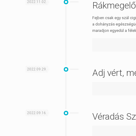
2022.11.02.
Rákmegelő
Fejben csak egy szál c
a dohányzás egészségügy
maradjon egyedül a félel
2022.09.29.
Adj vért, m
2022.09.16.
Véradás S