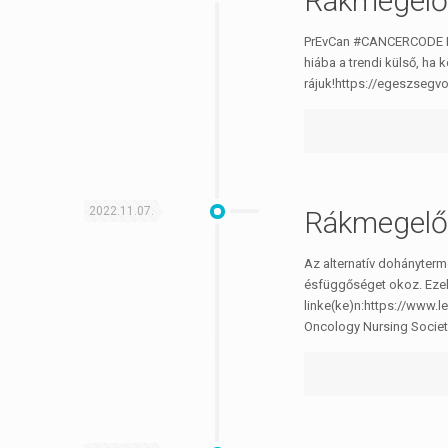
Rákmegelő
PrEvCan #CANCERCODE Eur
hiába a trendi külső, ha
rájuk!https://egeszsegvo
2022.11.07.
Rákmegelő
Az alternatív dohányter
ésfüggőséget okoz. Ezek 
linke(ke)n:https://www
Oncology Nursing Societ