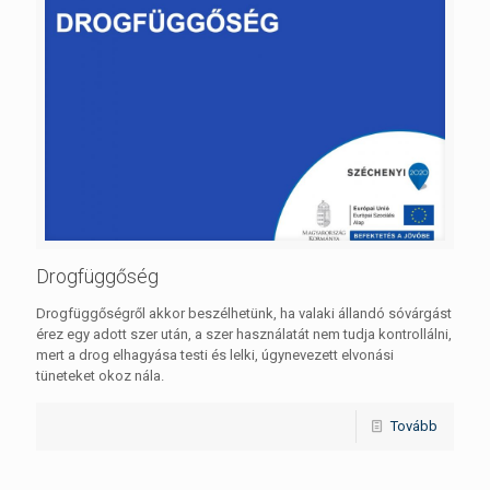
Drogfüggőség
Drogfüggőségről akkor beszélhetünk, ha valaki állandó sóvárgást
érez egy adott szer után, a szer használatát nem tudja kontrollálni,
mert a drog elhagyása testi és lelki, úgynevezett elvonási
tüneteket okoz nála.
Tovább