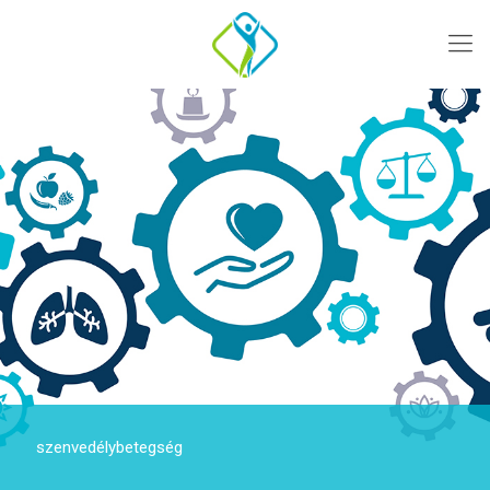
szenvedélybetegség