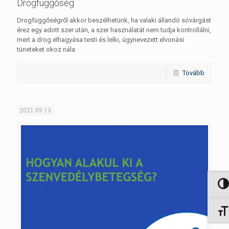
Drogfüggőség
Drogfüggőségről akkor beszélhetünk, ha valaki állandó sóvárgást
érez egy adott szer után, a szer használatát nem tudja kontrollálni,
mert a drog elhagyása testi és lelki, úgynevezett elvonási
tüneteket okoz nála.
Tovább
2021.09.13.
Nagy 
Betűm