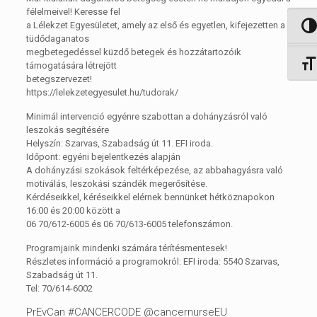
félelmeivel! Keresse fel
a Lélekzet Egyesületet, amely az első és egyetlen, kifejezetten a
Nagy 
tüdődaganatos
megbetegedéssel küzdő betegek és hozzátartozóik
Betűm
támogatására létrejött
betegszervezet!
https://lelekzetegyesulet.hu/tudorak/
Minimál intervenció egyénre szabottan a dohányzásról való
leszokás segítésére
Helyszín: Szarvas, Szabadság út 11. EFI iroda.
Időpont: egyéni bejelentkezés alapján
A dohányzási szokások feltérképezése, az abbahagyásra való
motiválás, leszokási szándék megerősítése.
Kérdéseikkel, kéréseikkel elérnek bennünket hétköznapokon
16:00 és 20:00 között a
06 70/612-6005 és 06 70/613-6005 telefonszámon.
Programjaink mindenki számára térítésmentesek!
Részletes információ a programokról: EFI iroda: 5540 Szarvas,
Szabadság út 11.
Tel: 70/614-6002
PrEvCan #CANCERCODE @cancernurseEU