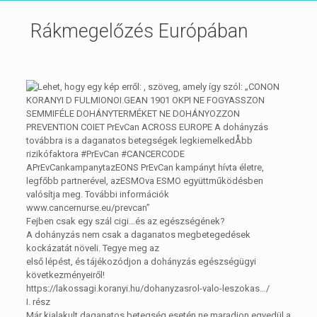
Rákmegelőzés Európában
Fejben csak egy szál cigi…és az egészségének?
A dohányzás nem csak a daganatos megbetegedések
kockázatát növeli. Tegye meg az
első lépést, és tájékozódjon a dohányzás egészségügyi
következményeiről!
https://lakossagi.koranyi.hu/dohanyzasrol-valo-leszokas…/
I. rész
Már kialakult daganatos betegség esetén ne maradjon egyedül a