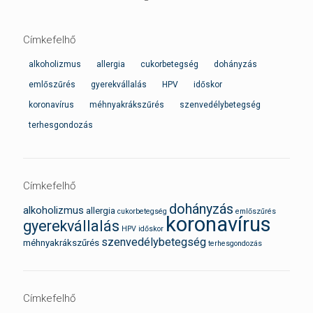
Címkefelhő
alkoholizmus
allergia
cukorbetegség
dohányzás
emlőszűrés
gyerekvállalás
HPV
időskor
koronavírus
méhnyakrákszűrés
szenvedélybetegség
terhesgondozás
Címkefelhő
dohányzás
alkoholizmus
allergia
cukorbetegség
emlőszűrés
koronavírus
gyerekvállalás
HPV
időskor
szenvedélybetegség
méhnyakrákszűrés
terhesgondozás
Címkefelhő