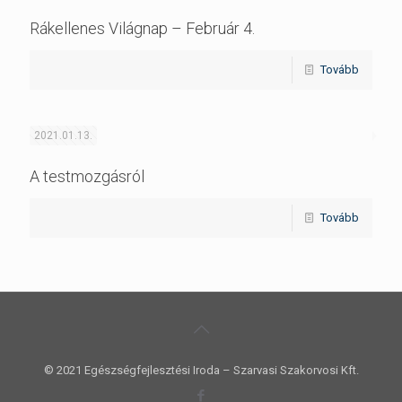
Rákellenes Világnap – Február 4.
Tovább
2021.01.13.
A testmozgásról
Tovább
© 2021 Egészségfejlesztési Iroda – Szarvasi Szakorvosi Kft.