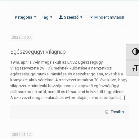
Kategória
Tag
Szeerző
Mindent mutass!
2023.04.07.
Egészségügyi Világnap
Nagy 
1948. április 7-én megalakult az ENSZ Egészségügyi
Világszervezete (WHO), melynek küldetése a nemzetközi
Betűm
egészségügyi munka irányítása és összehangolása, továbbá a
környezet aktív védelme. A szervezet immáron 70. éve küzd, hogy
világszerte mindenki hozzájusson az alapvető egészségügyi
ellátásokhoz; kortól, nemtől és társadalmi helyzettől függetlenül.
A szervezet megalakulásának évfordulóján, minden év április
[…]
Tovább
2022.01.17.