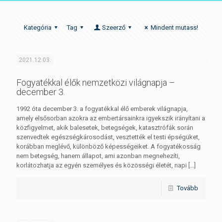
Kategória
Tag
Szeerző
Mindent mutass!
2021.12.03.
Fogyatékkal élők nemzetközi világnapja –
december 3.
1992 óta december 3. a fogyatékkal élő emberek világnapja,
amely elsősorban azokra az embertársainkra igyekszik irányítani a
közfigyelmet, akik balesetek, betegségek, katasztrófák során
szenvedtek egészségkárosodást, vesztették el testi épségüket,
korábban meglévő, különböző képességeiket. A fogyatékosság
nem betegség, hanem állapot, ami azonban megnehezíti,
korlátozhatja az egyén személyes és közösségi életét, napi
[…]
Tovább