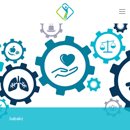
babakz