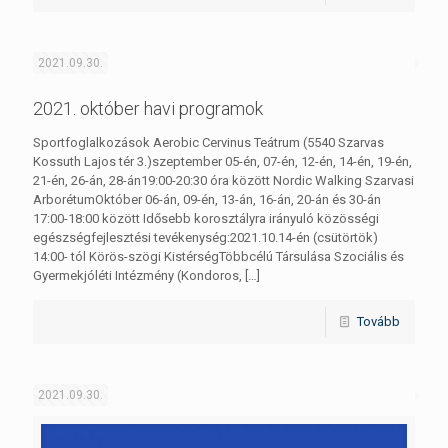
2021.09.30.
2021. október havi programok
Sportfoglalkozások Aerobic Cervinus Teátrum (5540 Szarvas
Kossuth Lajos tér 3.)szeptember 05-én, 07-én, 12-én, 14-én, 19-én,
21-én, 26-án, 28-án19:00-20:30 óra között Nordic Walking Szarvasi
ArborétumOktóber 06-án, 09-én, 13-án, 16-án, 20-án és 30-án
17:00-18:00 között Idősebb korosztályra irányuló közösségi
egészségfejlesztési tevékenység:2021.10.14-én (csütörtök)
14:00- tól Körös-szögi KistérségTöbbcélú Társulása Szociális és
Gyermekjóléti Intézmény (Kondoros,
[…]
Tovább
2021.09.30.