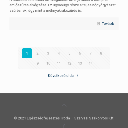
emlőszűrés elvégzése. Ez ugyanúgy része a teljes nőgyógyászati
szűrésnek, úgy mint a méhnyakrákszűrés is.
Tovább
1
2
3
4
5
6
7
8
9
10
11
12
13
14
Következő oldal
© 2021 Egészségfejlesztési Iroda – Szarvasi Szakorvosi Kft.