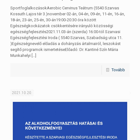
SportfoglalkozásokAerobic Cervinus Teátrum (5540 Szarvas
Kossuth Lajos tér 3.)november 02-án, 04-én, 09-én, 11-én, 16-án,
18-án, 23-án, 25-én, 30-án19:00-20:30 óra között
Egészségkockázatok csökkentésére irányuló közösségi
egészségfejlesztés2021.11.03-án (szerda) 16:00-tól Szarvasi
Egészségfejlesztési Iroda ( 5540 Szarvas, Szabadság utca 11.
)Egészségnevelő előadás a dohányzás ártalmairól, leszokást
segítő programok ismertetéseElőadó: Dr. Kantiné Szín Mária
Munkahelyi
[…]
Tovább
2021.10.20.