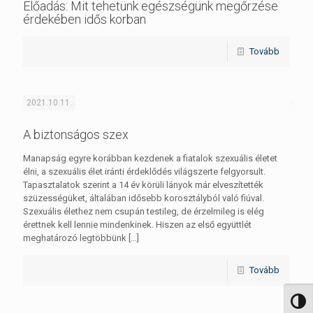
Előadás: Mit tehetünk egészségünk megőrzése
érdekében idős korban
Tovább
2021.10.11.
A biztonságos szex
Manapság egyre korábban kezdenek a fiatalok szexuális életet
élni, a szexuális élet iránti érdeklődés világszerte felgyorsult.
Tapasztalatok szerint a 14 év körüli lányok már elveszítették
szüzességüket, általában idősebb korosztályból való fiúval.
Szexuális élethez nem csupán testileg, de érzelmileg is elég
érettnek kell lennie mindenkinek. Hiszen az első együttlét
meghatározó legtöbbünk
[…]
Tovább
Nagy 