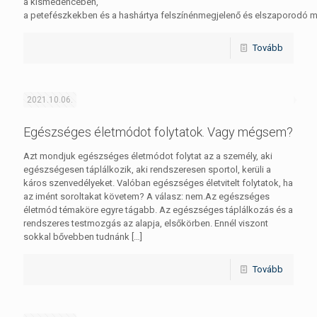
a kismedencében,
a petefészkekben és a hashártya felszínénmegjelenő és elszaporodó 
Tovább
2021.10.06.
Egészséges életmódot folytatok. Vagy mégsem?
Azt mondjuk egészséges életmódot folytat az a személy, aki
egészségesen táplálkozik, aki rendszeresen sportol, kerüli a
káros szenvedélyeket. Valóban egészséges életvitelt folytatok, ha
az imént soroltakat követem? A válasz: nem.Az egészséges
életmód témaköre egyre tágabb. Az egészséges táplálkozás és a
rendszeres testmozgás az alapja, elsőkörben. Ennél viszont
sokkal bővebben tudnánk
[…]
Tovább