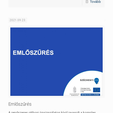
Tovább
2021.09.23.
Emlőszűrés
A rendszeres otthoni önvizsgálaton kívül javasolt a komplex