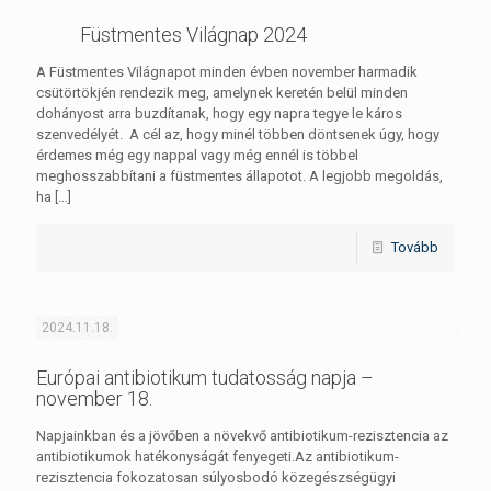
Füstmentes Világnap 2024
A Füstmentes Világnapot minden évben november harmadik
csütörtökjén rendezik meg, amelynek keretén belül minden
dohányost arra buzdítanak, hogy egy napra tegye le káros
szenvedélyét. A cél az, hogy minél többen döntsenek úgy, hogy
érdemes még egy nappal vagy még ennél is többel
meghosszabbítani a füstmentes állapotot. A legjobb megoldás,
ha
[…]
Tovább
2024.11.18.
Európai antibiotikum tudatosság napja –
november 18.
Napjainkban és a jövőben a növekvő antibiotikum-rezisztencia az
antibiotikumok hatékonyságát fenyegeti.Az antibiotikum-
rezisztencia fokozatosan súlyosbodó közegészségügyi