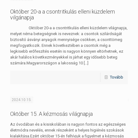
Október 20-a a csontritkulás elleni küzdelem
vilgánapja
Október 20-a a csontritkulás elleni küzdelem világnapja,
melyet néma betegségnek is neveznek: a csontok szilárdságát
biztosító ásványi anyagok mennyisége csökken, a csonttömeg
megfogyatkozik. Ennek következtében a csontok még a
legkisebb erőfeszítés esetén is nagyon könnyen eltörhetnek, ez
akár halálos következményekkel is járhat egy idősebb beteg
számára.Magyarországon a lakosság 10
[…]
Tovább
2024.10.15.
Október 15. A kézmosás világnapja
Az óvodában és a kisiskolában is nagyon fontos az egészséges
életmódra nevelés, ennek részeként a helyes higiénés szokások
kialakítása.Ezért október 15-én felhívjuk a figyelmet a kézmosás