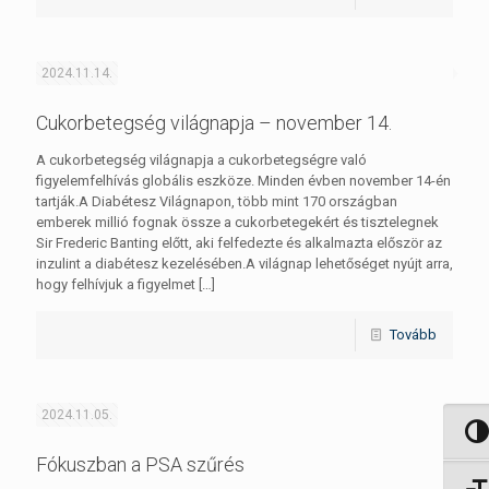
2024.11.14.
Cukorbetegség világnapja – november 14.
A cukorbetegség világnapja a cukorbetegségre való
figyelemfelhívás globális eszköze. Minden évben november 14-én
tartják.A Diabétesz Világnapon, több mint 170 országban
emberek millió fognak össze a cukorbetegekért és tisztelegnek
Sir Frederic Banting előtt, aki felfedezte és alkalmazta először az
inzulint a diabétesz kezelésében.A világnap lehetőséget nyújt arra,
hogy felhívjuk a figyelmet
[…]
Tovább
2024.11.05.
Nagy 
Fókuszban a PSA szűrés