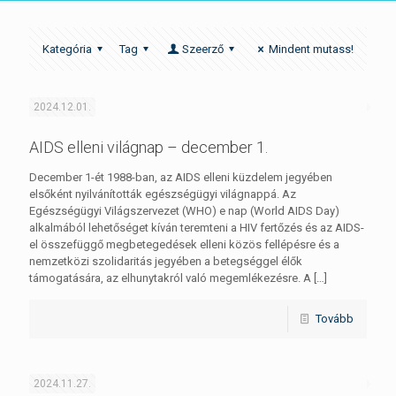
Kategória
Tag
Szeerző
Mindent mutass!
2024.12.01.
AIDS elleni világnap – december 1.
December 1-ét 1988-ban, az AIDS elleni küzdelem jegyében
elsőként nyilvánították egészségügyi világnappá. Az
Egészségügyi Világszervezet (WHO) e nap (World AIDS Day)
alkalmából lehetőséget kíván teremteni a HIV fertőzés és az AIDS-
el összefüggő megbetegedések elleni közös fellépésre és a
nemzetközi szolidaritás jegyében a betegséggel élők
támogatására, az elhunytakról való megemlékezésre. A
[…]
Tovább
2024.11.27.