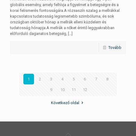
globális esemény, amely felhívja a figyelmet a betegségre és a
korai felismerés fontosságára.A rózsaszín szalag a mellrákkal
kapcsolatos tudatosság legismertebb szimbóluma, és sok
országban október hónap a mellrák elleni küzdelem és
tudatosság hónapja.A mellrák a nőket érintő leggyakrabban
előforduló daganatos betegség,
[…]
Tovább
1
2
3
4
5
6
7
8
9
10
11
12
Következő oldal