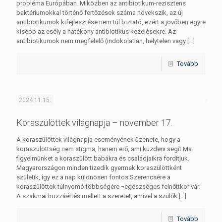
probléma Európában. Miközben az antibiotikum-rezisztens
baktériumokkal történő fertőzések száma növekszik, az új
antibiotikumok kifejlesztése nem túl biztató, ezért a jövőben egyre
kisebb az esély a hatékony antibiotikus kezelésekre. Az
antibiotikumok nem megfelelő (indokolatlan, helytelen vagy
[…]
Tovább
2024.11.15.
Koraszülöttek világnapja – november 17.
A koraszülöttek világnapja eseményének üzenete, hogy a
koraszülöttség nem stigma, hanem erő, ami küzdeni segít.Ma
figyelmünket a koraszülött babákra és családjaikra fordítjuk.
Magyarországon minden tizedik gyermek koraszülöttként
születik, így ez a nap különösen fontos.Szerencsére a
koraszülöttek túlnyomó többségére ¬egészséges felnőttkor vár.
A szakmai hozzáértés mellett a szeretet, amivel a szülők
[…]
Tovább