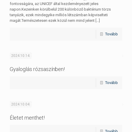
fontosságára, az UNICEF által kezdeményezett jeles
napon.Kezeinken körülbelül 200 különböző baktérium törzs
tanyázik, ezek mindegyike milliós létszámban képviselteti
magát.Természetesen ezek közül nem mind jelent
[…]
Tovább
2024.10.14.
Gyaloglás rózsaszínben!
Tovább
2024.10.04.
Életet menthet!
Tovább