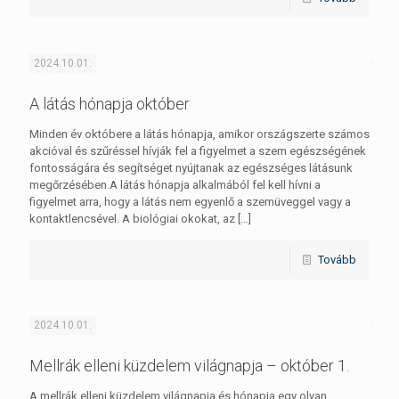
2024.10.01.
A látás hónapja október
Minden év októbere a látás hónapja, amikor országszerte számos
akcióval és szűréssel hívják fel a figyelmet a szem egészségének
fontosságára és segítséget nyújtanak az egészséges látásunk
megőrzésében.A látás hónapja alkalmából fel kell hívni a
figyelmet arra, hogy a látás nem egyenlő a szemüveggel vagy a
kontaktlencsével. A biológiai okokat, az
[…]
Tovább
2024.10.01.
Mellrák elleni küzdelem világnapja – október 1.
A mellrák elleni küzdelem világnapja és hónapja egy olyan