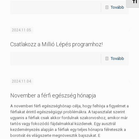
Betűm
Tovább
2024.11.05.
Csatlakozz a Millió Lépés programhoz!
Tovább
2024.11.04.
November a férfi egészség hónapja
A novemberi férfi egészséghónap célja, hogy felhívja a figyelmet a
férfiakat érintő egészségügyi problémákra. A tapasztalat szerint
ugyanis a férfiak csak akkor fordulnak szakorvoshoz, amikor már
tartós vagy fokozódó fájdalmakkal küzdenek. Egy ausztrál
kezdeményezés alapján a férfiak egy teljes hónapra félreteszik a
borotvát és világszerte megnövesztik bajszukat. E