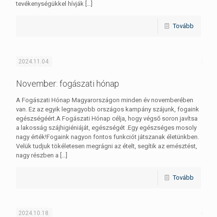
tevékenységükkel hívják
[…]
Tovább
2024.11.04.
November: fogászati hónap
A Fogászati Hónap Magyarországon minden év novemberében
van. Ez az egyik legnagyobb országos kampány szájunk, fogaink
egészségéért.A Fogászati Hónap célja, hogy végső soron javítsa
a lakosság szájhigiéniáját, egészségét .Egy egészséges mosoly
nagy érték!Fogaink nagyon fontos funkciót játszanak életünkben.
Velük tudjuk tökéletesen megrágni az ételt, segítik az emésztést,
nagy részben a
[…]
Tovább
2024.10.18.