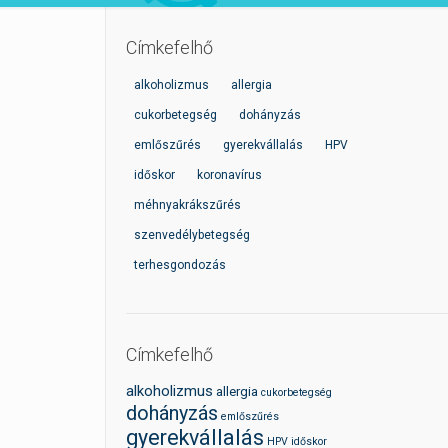
Címkefelhő
alkoholizmus
allergia
cukorbetegség
dohányzás
emlőszűrés
gyerekvállalás
HPV
időskor
koronavírus
méhnyakrákszűrés
szenvedélybetegség
terhesgondozás
Címkefelhő
alkoholizmus
allergia
cukorbetegség
dohányzás
emlőszűrés
gyerekvállalás
HPV
időskor