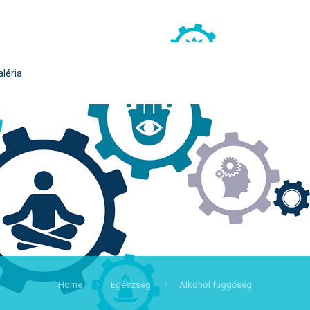
aléria
Home
Egészség
Alkohol függőség