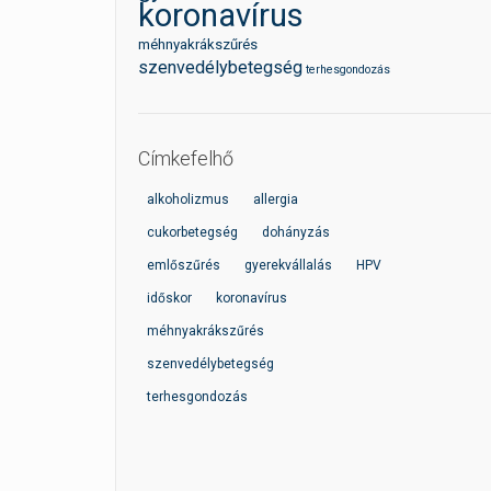
koronavírus
méhnyakrákszűrés
szenvedélybetegség
terhesgondozás
Címkefelhő
alkoholizmus
allergia
cukorbetegség
dohányzás
emlőszűrés
gyerekvállalás
HPV
időskor
koronavírus
méhnyakrákszűrés
szenvedélybetegség
terhesgondozás