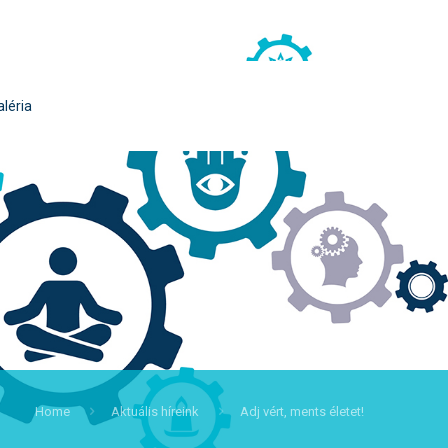
aléria
Home
Aktuális híreink
Adj vért, ments életet!