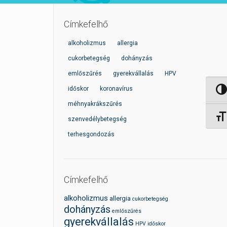
Címkefelhő
alkoholizmus
allergia
cukorbetegség
dohányzás
emlőszűrés
gyerekvállalás
HPV
időskor
koronavírus
Nagy 
méhnyakrákszűrés
Betűm
szenvedélybetegség
terhesgondozás
Címkefelhő
alkoholizmus
allergia
cukorbetegség
dohányzás
emlőszűrés
gyerekvállalás
HPV
időskor