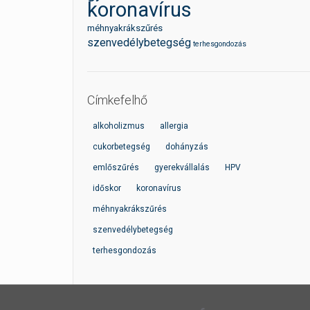
koronavírus
méhnyakrákszűrés
szenvedélybetegség
terhesgondozás
Címkefelhő
alkoholizmus
allergia
cukorbetegség
dohányzás
emlőszűrés
gyerekvállalás
HPV
időskor
koronavírus
méhnyakrákszűrés
szenvedélybetegség
terhesgondozás