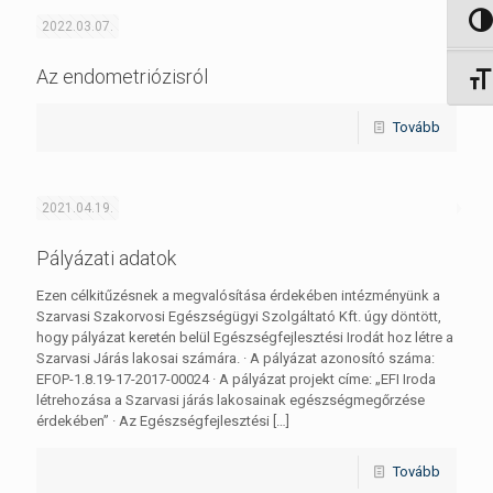
Nagy 
2022.03.07.
Az endometriózisról
Betűm
Tovább
2021.04.19.
Pályázati adatok
Ezen célkitűzésnek a megvalósítása érdekében intézményünk a
Szarvasi Szakorvosi Egészségügyi Szolgáltató Kft. úgy döntött,
hogy pályázat keretén belül Egészségfejlesztési Irodát hoz létre a
Szarvasi Járás lakosai számára. · A pályázat azonosító száma:
EFOP-1.8.19-17-2017-00024 · A pályázat projekt címe: „EFI Iroda
létrehozása a Szarvasi járás lakosainak egészségmegőrzése
érdekében” · Az Egészségfejlesztési
[…]
Tovább