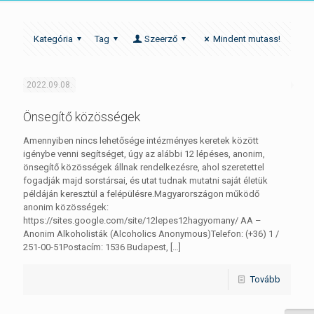
Kategória
Tag
Szeerző
Mindent mutass!
2022.09.08.
Önsegítő közösségek
Amennyiben nincs lehetősége intézményes keretek között
igénybe venni segítséget, úgy az alábbi 12 lépéses, anonim,
önsegítő közösségek állnak rendelkezésre, ahol szeretettel
fogadják majd sorstársai, és utat tudnak mutatni saját életük
példáján keresztül a felépülésre.Magyarországon működő
anonim közösségek:
https://sites.google.com/site/12lepes12hagyomany/ AA –
Anonim Alkoholisták (Alcoholics Anonymous)Telefon: (+36) 1 /
251-00-51Postacím: 1536 Budapest,
[…]
Tovább