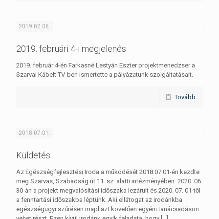
2019.02.06.
2019. februári 4-i megjelenés
2019. február 4-én Farkasné Lestyán Eszter projektmenedzser a
Szarvai Kábelt TV-ben ismertette a pályázatunk szolgáltatásait.
Tovább
2018.07.01.
Küldetés
Az Egészségfejlesztési Iroda a működését 2018.07.01-én kezdte
meg Szarvas, Szabadság út 11. sz. alatti intézményében. 2020. 06.
30-án a projekt megvalósítási időszaka lezárult és 2020. 07. 01-től
a fenntartási időszakba léptünk. Aki ellátogat az irodánkba
egészségügyi szűrésen majd azt követően egyéni tanácsadáson
vehet részt. Ezen kívül irodánk egyik feladata, hogy
[…]