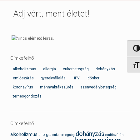
Adj vért, ment életet!
Nagy 
Címkefelhő
Betűm
alkoholizmus
allergia
cukorbetegség
dohányzás
emlőszűrés
gyerekvállalás
HPV
időskor
koronavírus
méhnyakrákszűrés
szenvedélybetegség
terhesgondozás
Címkefelhő
dohányzás
alkoholizmus
allergia
cukorbetegség
emlőszűrés