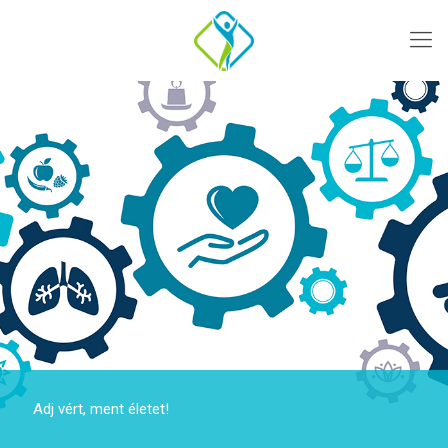
Adj vért, ment életet!