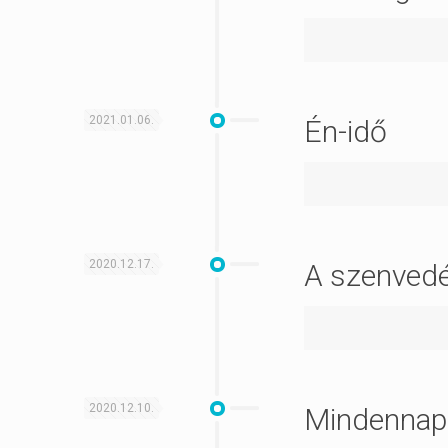
2021.01.06.
Én-idő
2020.12.17.
A szenvedé
2020.12.10.
Mindennapi