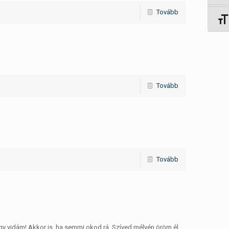
Tovább
Betűm
Tovább
Tovább
égy vidám! Akkor is, ha semmi okod rá. Szíved mélyén öröm él.