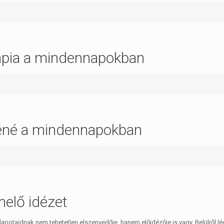
ápia a mindennapokban
éné a mindennapokban
melő idézet
llapotaidnak nem tehetetlen elszenvedője, hanem előidézője is vagy. Belülről l