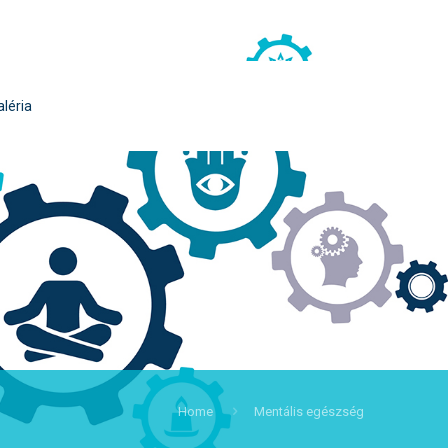
aléria
Home
Mentális egészség