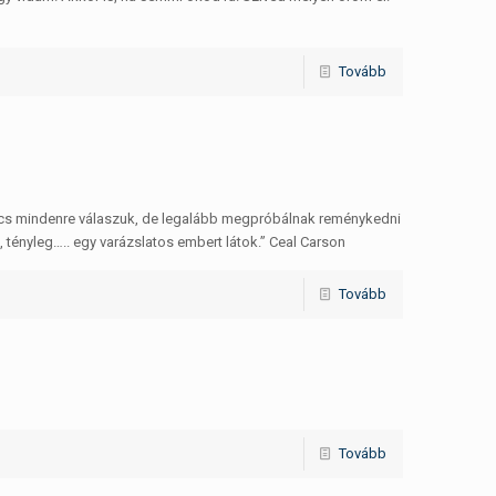
Tovább
ncs mindenre válaszuk, de legalább megpróbálnak reménykedni
k, tényleg….. egy varázslatos embert látok.” Ceal Carson
Tovább
Tovább