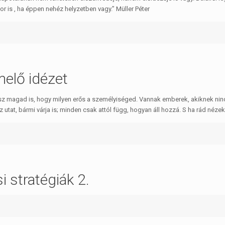
 is , ha éppen nehéz helyzetben vagy.” Müller Péter
melő idézet
sz magad is, hogy milyen erős a személyiséged. Vannak emberek, akiknek ni
az utat, bármi várja is; minden csak attól függ, hogyan áll hozzá. S ha rád néze
 stratégiák 2.