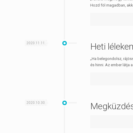
Hozd föl magadban, akkor
2020.11.11.
Heti léleke
„Ha belegondolsz, rájös
és hinni. Az ember látja 
2020.10.30.
Megküzdési