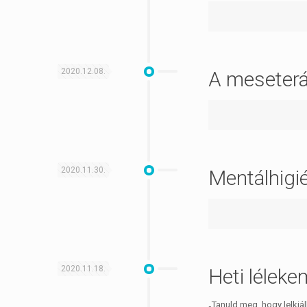
2020.12.08.
A meseter
2020.11.30.
Mentálhigi
2020.11.18.
Heti léleke
„Tanuld meg, hogy lelkiá