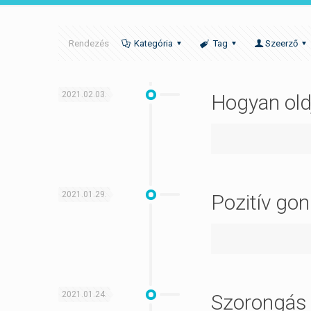
Rendezés
Kategória
Tag
Szeerző
2021.02.03.
Hogyan old
2021.01.29.
Pozitív go
2021.01.24.
Szorongás