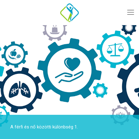
A férfi és nő közötti különbség 1.