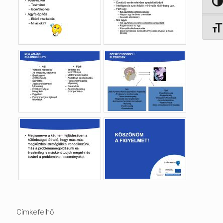
Nagy 
Betűm
Címkefelhő