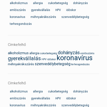
alkoholizmus
allergia
cukorbetegség
dohányzás
emlőszűrés
gyerekvállalás
HPV
időskor
koronavírus
méhnyakrákszűrés
szenvedélybetegség
terhesgondozás
Címkefelhő
dohányzás
alkoholizmus
allergia
cukorbetegség
emlőszűrés
koronavírus
gyerekvállalás
HPV
időskor
szenvedélybetegség
méhnyakrákszűrés
terhesgondozás
Címkefelhő
alkoholizmus
allergia
cukorbetegség
dohányzás
emlőszűrés
gyerekvállalás
HPV
időskor
koronavírus
méhnyakrákszűrés
szenvedélybetegség