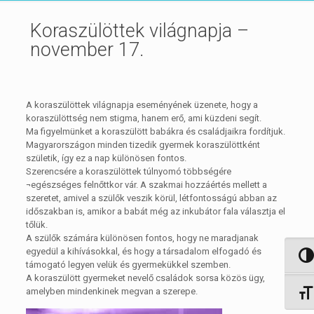
Koraszülöttek világnapja –
november 17.
A koraszülöttek világnapja eseményének üzenete, hogy a
koraszülöttség nem stigma, hanem erő, ami küzdeni segít.
Ma figyelmünket a koraszülött babákra és családjaikra fordítjuk.
Magyarországon minden tizedik gyermek koraszülöttként
születik, így ez a nap különösen fontos.
Szerencsére a koraszülöttek túlnyomó többségére
¬egészséges felnőttkor vár. A szakmai hozzáértés mellett a
szeretet, amivel a szülők veszik körül, létfontosságú abban az
időszakban is, amikor a babát még az inkubátor fala választja el
tőlük.
A szülők számára különösen fontos, hogy ne maradjanak
egyedül a kihívásokkal, és hogy a társadalom elfogadó és
Nagy 
támogató legyen velük és gyermekükkel szemben.
A koraszülött gyermeket nevelő családok sorsa közös ügy,
amelyben mindenkinek megvan a szerepe.
Betűm