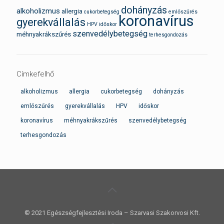
dohányzás
alkoholizmus
allergia
cukorbetegség
emlőszűrés
koronavírus
gyerekvállalás
HPV
időskor
szenvedélybetegség
méhnyakrákszűrés
terhesgondozás
Címkefelhő
alkoholizmus
allergia
cukorbetegség
dohányzás
emlőszűrés
gyerekvállalás
HPV
időskor
koronavírus
méhnyakrákszűrés
szenvedélybetegség
terhesgondozás
© 2021 Egészségfejlesztési Iroda – Szarvasi Szakorvosi Kft.