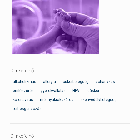
Címkefelhő
alkoholizmus
allergia
cukorbetegség
dohányzás
emlőszűrés
gyerekvállalás
HPV
időskor
koronavírus
méhnyakrákszűrés
szenvedélybetegség
terhesgondozás
Címkefelhő