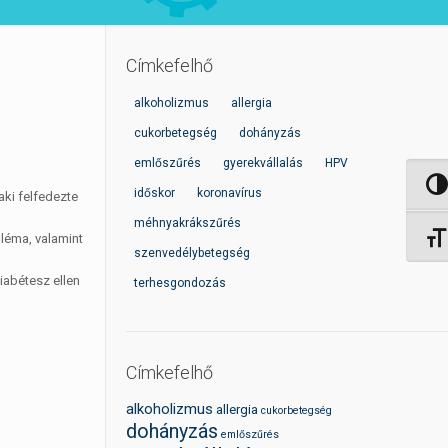
Címkefelhő
alkoholizmus
allergia
cukorbetegség
dohányzás
emlőszűrés
gyerekvállalás
HPV
Nagy 
időskor
koronavírus
aki felfedezte
méhnyakrákszűrés
bléma, valamint
Betűm
szenvedélybetegség
iabétesz ellen
terhesgondozás
Címkefelhő
alkoholizmus
allergia
cukorbetegség
dohányzás
emlőszűrés