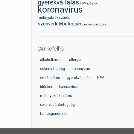
gyerekvállalás
HPV
időskor
koronavírus
méhnyakrákszűrés
szenvedélybetegség
terhesgondozás
Címkefelhő
alkoholizmus
allergia
cukorbetegség
dohányzás
emlőszűrés
gyerekvállalás
HPV
időskor
koronavírus
méhnyakrákszűrés
szenvedélybetegség
terhesgondozás