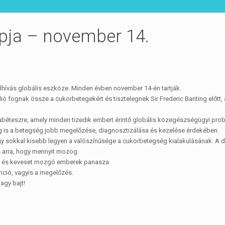
pja – november 14.
lhívás globális eszköze. Minden évben november 14-én tartják.
 fognak össze a cukorbetegekért és tisztelegnek Sir Frederic Banting előtt, 
 diabéteszre, amely minden tizedik embert érintő globális közegészségügyi pro
leg is a betegség jobb megelőzése, diagnosztizálása és kezelése érdekében.
 sokkal kisebb legyen a valószínűsége a cukorbetegség kialakulásának. A d
és arra, hogy mennyit mozog.
zdő és keveset mozgó emberek panasza.
nció, vagyis a megelőzés.
agy bajt!