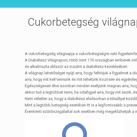
Cukorbetegség világna
A cukorbetegség világnapja a cukorbetegségre való figyelemfe
A Diabétesz Világnapon, több mint 170 országban emberek millió
és alkalmazta először az inzulint a diabétesz kezelésében.
A világnap lehetőséget nyújt arra, hogy felhívjuk a figyelmet a
arra, hogy mit kell tennünk és mit tehetünk közösen és egyéni
Egészségesen élve azonban minden esélyünk megvan arra, hogy
akkor tud a legtöbbet tenni, ha odafigyel arra, hogy mit eszik, 
Nem véletlen az, hogy a diabétesz elsősorban a túlsúllyal kü
Mint a legtöbb betegség esetében itt is a legfontosabb a preve
Évenkénti szűrővizsgálattal sok esetben még megelőzhetjük a n