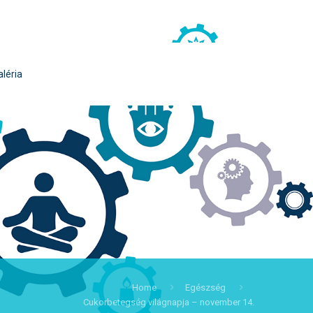
aléria
Home
Egészség
Cukorbetegség világnapja – november 14.