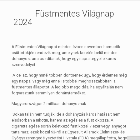
Füstmentes Világnap
2024
A Füstmentes Világnapot minden évben november harmadik
csütörtökjén rendezik meg, amelynek keretén belül minden
dohányost arra buzdítanak, hogy egy napra tegye le káros
szenvedélyét.
A cél az, hogy minél többen döntsenek úgy, hogy érdemes még
egy nappal vagy még ennél is többel meghosszabbítani a
füstmentes állapotot. A legjobb megoldás, ha egyáltalán nem
fogyasztunk semmilyen dohányterméket.
Magyarországon 2 millióan dohányoznak.
Sokan talán nem tudják, de a dohányzás káros hatásait nem
elsősorban a nikotin, hanem az égés és a füst okozza. A
cigaretta égése során keletkező füst közel 7 ezer vegyi anyagot
tartalmaz, ezek közül 93-ról az Egyesült Államok Élelmiszer- és
Gyógyszerengedélyeztetési Hivatala (FDA) megállapította, hogy