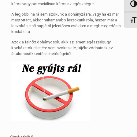
káros vagy potenciálisan káros az egészségre.
Nagy 
A legjobb, ha rá sem szokunk a dohányzásra, vagy ha ez már
megtörtént, akkor mihamarabb leszokunk róla, hiszen már a
Betűm
leszokás első napjától jelentősen csökken a megbetegedések
kockázata.
Azok a felnőtt dohányosok, akik az ismert egészségügyi
kockázatok ellenére sem szoknak le, tájékozódhatnak az
ártalomcsökkentés lehetőségeiről.