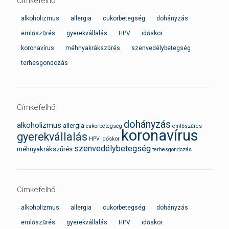
Címkefelhő
alkoholizmus
allergia
cukorbetegség
dohányzás
emlőszűrés
gyerekvállalás
HPV
időskor
koronavírus
méhnyakrákszűrés
szenvedélybetegség
terhesgondozás
Címkefelhő
dohányzás
alkoholizmus
allergia
cukorbetegség
emlőszűrés
koronavírus
gyerekvállalás
HPV
időskor
szenvedélybetegség
méhnyakrákszűrés
terhesgondozás
Címkefelhő
alkoholizmus
allergia
cukorbetegség
dohányzás
emlőszűrés
gyerekvállalás
HPV
időskor