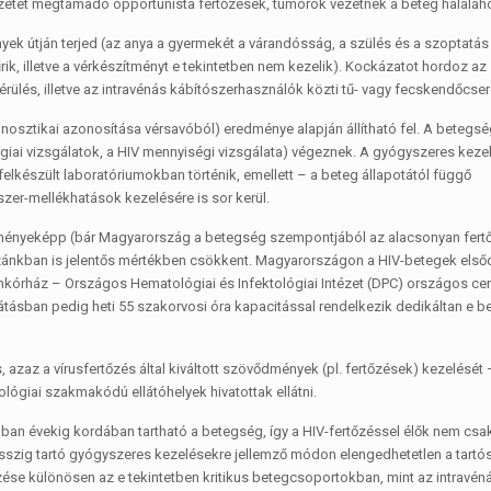
zetét megtámadó opportunista fertőzések, tumorok vezetnek a beteg haláláh
nyek útján terjed (az anya a gyermekét a várandósság, a szülés és a szoptatás
ik, illetve a vérkészítményt e tekintetben nem kezelik). Kockázatot hordoz az
lés, illetve az intravénás kábítószerhasználók közti tű- vagy fecskendőcsere
agnosztikai azonosítása vérsavóból) eredménye alapján állítható fel. A beteg
giai vizsgálatok, a HIV mennyiségi vizsgálata) végeznek. A gyógyszeres keze
 felkészült laboratóriumokban történik, emellett – a beteg állapotától függő
szer-mellékhatások kezelésére is sor kerül.
redményeképp (bár Magyarország a betegség szempontjából az alacsonyan fert
azánkban is jelentős mértékben csökkent. Magyarországon a HIV-betegek első
rumkórház – Országos Hematológiai és Infektológiai Intézet (DPC) országos c
átásban pedig heti 55 szakorvosi óra kapacitással rendelkezik dedikáltan e b
azaz a vírusfertőzés által kiváltott szövődmények (pl. fertőzések) kezelését –
lógiai szakmakódú ellátóhelyek hivatottak ellátni.
n évekig kordában tartható a betegség, így a HIV-fertőzéssel élők nem csak
osszig tartó gyógyszeres kezelésekre jellemző módon elengedhetetlen a tartó
e különösen az e tekintetben kritikus betegcsoportokban, mint az intravéná