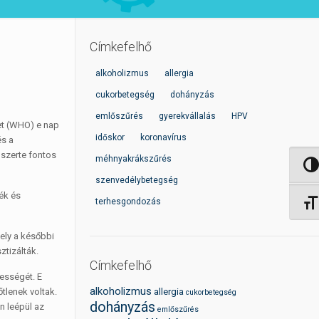
Címkefelhő
alkoholizmus
allergia
cukorbetegség
dohányzás
emlőszűrés
gyerekvállalás
HPV
et (WHO) e nap
időskor
koronavírus
és a
gszerte fontos
méhnyakrákszűrés
Nagy 
szenvedélybetegség
ék és
terhesgondozás
Betűm
ely a későbbi
ztizálták.
Címkefelhő
ességét. E
alkoholizmus
tlenek voltak.
allergia
cukorbetegség
dohányzás
n leépül az
emlőszűrés