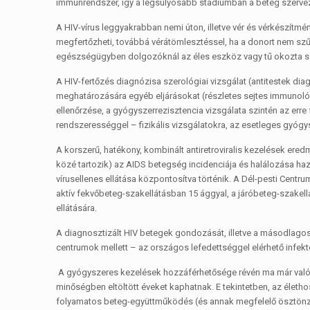
immunrendszer, így a legsúlyosabb stádiumban a beteg szerve
A HIV-vírus leggyakrabban nemi úton, illetve vér és vérkészítmé
megfertőzheti, továbbá vérátömlesztéssel, ha a donort nem szűr
egészségügyben dolgozóknál az éles eszköz vagy tű okozta sérü
A HIV-fertőzés diagnózisa szerológiai vizsgálat (antitestek di
meghatározására egyéb eljárásokat (részletes sejtes immunoló
ellenőrzése, a gyógyszerrezisztencia vizsgálata szintén az erre
rendszerességgel – fizikális vizsgálatokra, az esetleges gyógy
A korszerű, hatékony, kombinált antiretroviralis kezelések e
közé tartozik) az AIDS betegség incidenciája és halálozása h
vírusellenes ellátása központosítva történik. A Dél-pesti Cent
aktív fekvőbeteg-szakellátásban 15 ággyal, a járóbeteg-szakell
ellátására.
A diagnosztizált HIV betegek gondozását, illetve a másodlagos, 
centrumok mellett – az országos lefedettséggel elérhető infekto
A gyógyszeres kezelések hozzáférhetősége révén ma már valóba
minőségben eltöltött éveket kaphatnak. E tekintetben, az életh
folyamatos beteg-együttműködés (és annak megfelelő ösztönzés