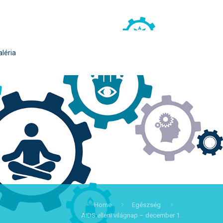
aléria
Home
Egészség
AIDS elleni világnap – december 1.