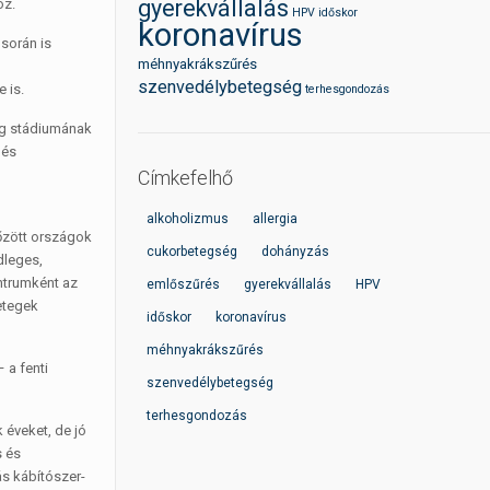
gyerekvállalás
oz.
HPV
időskor
koronavírus
 során is
méhnyakrákszűrés
szenvedélybetegség
 is.
terhesgondozás
ség stádiumának
lés
Címkefelhő
alkoholizmus
allergia
őzött országok
cukorbetegség
dohányzás
dleges,
entrumként az
emlőszűrés
gyerekvállalás
HPV
etegek
időskor
koronavírus
méhnyakrákszűrés
 a fenti
szenvedélybetegség
terhesgondozás
 éveket, de jó
s és
s kábítószer-