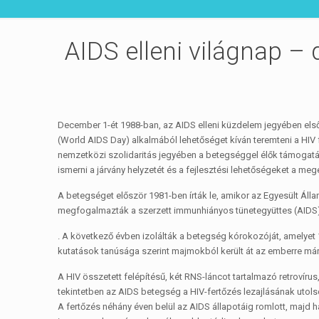
AIDS elleni világnap –
December 1-ét 1988-ban, az AIDS elleni küzdelem jegyében els
(World AIDS Day) alkalmából lehetőséget kíván teremteni a HIV
nemzetközi szolidaritás jegyében a betegséggel élők támogatá
ismerni a járvány helyzetét és a fejlesztési lehetőségeket a me
A betegséget először 1981-ben írták le, amikor az Egyesült Ál
megfogalmazták a szerzett immunhiányos tünetegyüttes (AIDS) 
. A következő évben izolálták a betegség kórokozóját, amelye
kutatások tanúsága szerint majmokból került át az emberre már
A HIV összetett felépítésű, két RNS-láncot tartalmazó retroví
tekintetben az AIDS betegség a HIV-fertőzés lezajlásának utolsó
A fertőzés néhány éven belül az AIDS állapotáig romlott, majd 