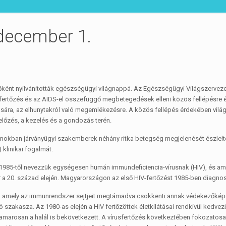
 december 1.
őként nyilvánították egészségügyi világnappá. Az Egészségügyi Világszervez
 fertőzés és az AIDS-el összefüggő megbetegedések elleni közös fellépésre 
sára, az elhunytakról való megemlékezésre. A közös fellépés érdekében vilá
gelőzés, a kezelés és a gondozás terén.
lamokban járványügyi szakemberek néhány ritka betegség megjelenését észlelt
klinikai fogalmát.
t 1985-től nevezzük egységesen humán immundeficiencia-vírusnak (HIV), és am
 a 20. század elején. Magyarországon az első HIV-fertőzést 1985-ben diagnos
rus, amely az immunrendszer sejtjeit megtámadva csökkenti annak védekezőkép
 szakasza. Az 1980-as elején a HIV fertőzöttek életkilátásai rendkívül kedvező
hamarosan a halál is bekövetkezett. A vírusfertőzés következtében fokozatosa