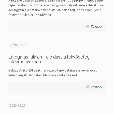
Farkasné Lestyán Eszter a Szarvasi EFI iroda projektmenedzsere
tájékoztatást nyújtott a járványügyi vészhelyzet befejeztével mire
kell figyelnie a fiataloknak és szüleiknek azért, hogy elkerüljék a
felszabadult élet kockázatait.
Tovább
2020.06.26.
Látogatási tilalom feloldása a fekvőbeteg
intézményekben
Balázs Anikó EFI szakmai vezető tájékoztatása a fekvőbeteg
intézmények látogatási tilalmának feloldásáról.
Tovább
2020.06.25.