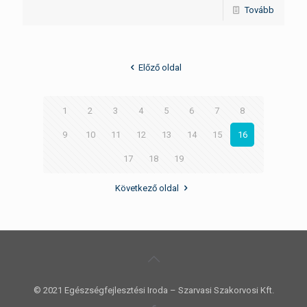
Tovább
Előző oldal
1
2
3
4
5
6
7
8
9
10
11
12
13
14
15
16
17
18
19
Következő oldal
© 2021 Egészségfejlesztési Iroda – Szarvasi Szakorvosi Kft.