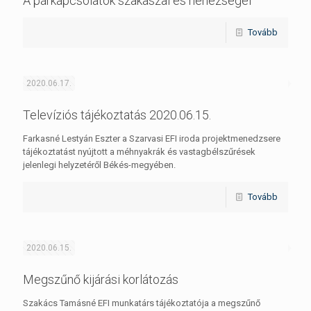
A párkapcsolatok szakaszai és nehézségei
Tovább
2020.06.17.
Televíziós tájékoztatás 2020.06.15.
Farkasné Lestyán Eszter a Szarvasi EFI iroda projektmenedzsere
tájékoztatást nyújtott a méhnyakrák és vastagbélszűrések
jelenlegi helyzetéről Békés-megyében.
Tovább
2020.06.15.
Megszűnő kijárási korlátozás
Szakács Tamásné EFI munkatárs tájékoztatója a megszűnő