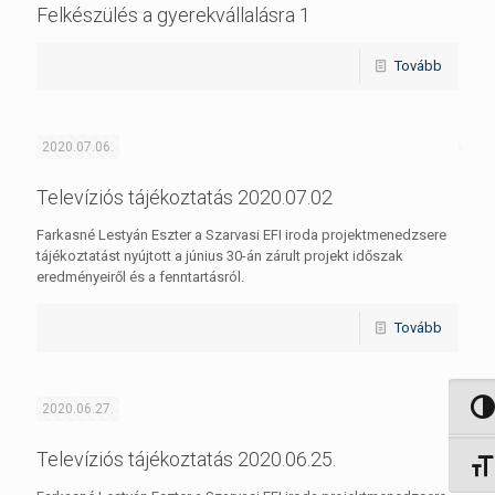
Felkészülés a gyerekvállalásra 1
Tovább
2020.07.06.
Televíziós tájékoztatás 2020.07.02
Farkasné Lestyán Eszter a Szarvasi EFI iroda projektmenedzsere
tájékoztatást nyújtott a június 30-án zárult projekt időszak
eredményeiről és a fenntartásról.
Tovább
2020.06.27.
Nagy 
Televíziós tájékoztatás 2020.06.25.
Betűm