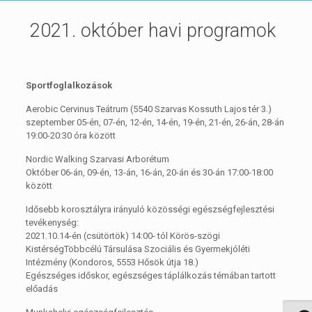
2021. október havi programok
Sportfoglalkozások
Aerobic Cervinus Teátrum (5540 Szarvas Kossuth Lajos tér 3.)
szeptember 05-én, 07-én, 12-én, 14-én, 19-én, 21-én, 26-án, 28-án
19:00-20:30 óra között
Nordic Walking Szarvasi Arborétum
Október 06-án, 09-én, 13-án, 16-án, 20-án és 30-án 17:00-18:00
között
Idősebb korosztályra irányuló közösségi egészségfejlesztési
tevékenység:
2021.10.14-én (csütörtök) 14:00- tól Körös-szögi
KistérségTöbbcélú Társulása Szociális és Gyermekjóléti
Intézmény (Kondoros, 5553 Hősök útja 18.)
Egészséges időskor, egészséges táplálkozás témában tartott
előadás