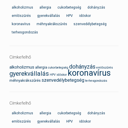
alkoholizmus
allergia
cukorbetegség
dohányzás
emlőszűrés
gyerekvállalás
HPV
időskor
koronavírus
méhnyakrákszűrés
szenvedélybetegség
terhesgondozás
Címkefelhő
dohányzás
alkoholizmus
allergia
cukorbetegség
emlőszűrés
koronavírus
gyerekvállalás
HPV
időskor
szenvedélybetegség
méhnyakrákszűrés
terhesgondozás
Címkefelhő
alkoholizmus
allergia
cukorbetegség
dohányzás
emlőszűrés
gyerekvállalás
HPV
időskor