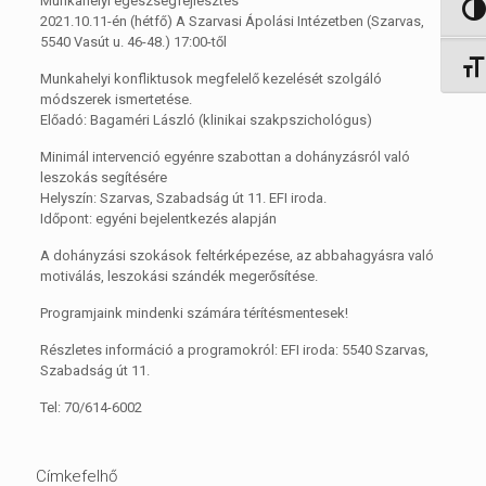
Munkahelyi egészségfejlesztés
Nagy 
2021.10.11-én (hétfő) A Szarvasi Ápolási Intézetben (Szarvas,
5540 Vasút u. 46-48.) 17:00-től
Betűm
Munkahelyi konfliktusok megfelelő kezelését szolgáló
módszerek ismertetése.
Előadó: Bagaméri László (klinikai szakpszichológus)
Minimál intervenció egyénre szabottan a dohányzásról való
leszokás segítésére
Helyszín: Szarvas, Szabadság út 11. EFI iroda.
Időpont: egyéni bejelentkezés alapján
A dohányzási szokások feltérképezése, az abbahagyásra való
motiválás, leszokási szándék megerősítése.
Programjaink mindenki számára térítésmentesek!
Részletes információ a programokról: EFI iroda: 5540 Szarvas,
Szabadság út 11.
Tel: 70/614-6002
Címkefelhő