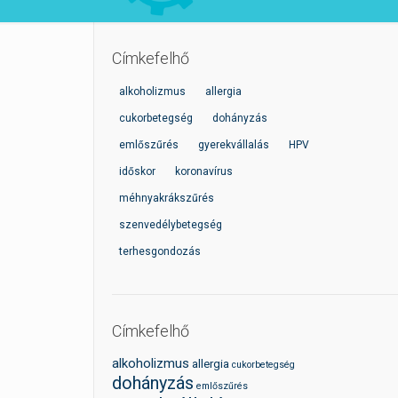
Címkefelhő
alkoholizmus
allergia
cukorbetegség
dohányzás
emlőszűrés
gyerekvállalás
HPV
időskor
koronavírus
méhnyakrákszűrés
szenvedélybetegség
terhesgondozás
Címkefelhő
alkoholizmus
allergia
cukorbetegség
dohányzás
emlőszűrés