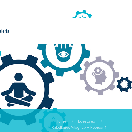
aléria
Home
Egészség
Rákellenes Világnap – Február 4.