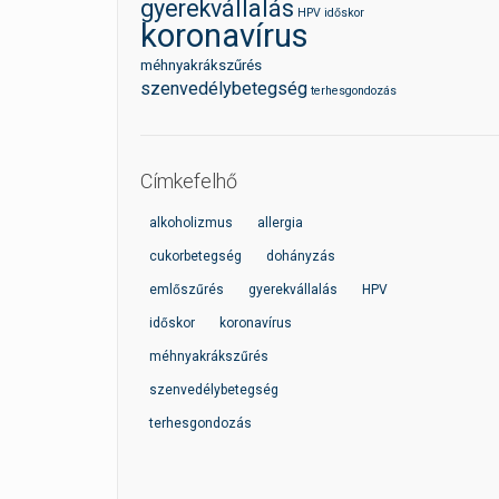
gyerekvállalás
HPV
időskor
koronavírus
méhnyakrákszűrés
szenvedélybetegség
terhesgondozás
Címkefelhő
alkoholizmus
allergia
cukorbetegség
dohányzás
emlőszűrés
gyerekvállalás
HPV
időskor
koronavírus
méhnyakrákszűrés
szenvedélybetegség
terhesgondozás