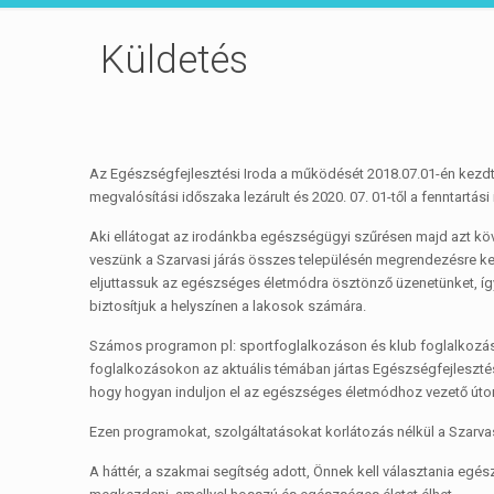
Küldetés
Az Egészségfejlesztési Iroda a működését 2018.07.01-én kezdte
megvalósítási időszaka lezárult és 2020. 07. 01-től a fenntartás
Aki ellátogat az irodánkba egészségügyi szűrésen majd azt köve
veszünk a Szarvasi járás összes településén megrendezésre ke
eljuttassuk az egészséges életmódra ösztönző üzenetünket, íg
biztosítjuk a helyszínen a lakosok számára.
Számos programon pl: sportfoglalkozáson és klub foglalkozáso
foglalkozásokon az aktuális témában jártas Egészségfejleszté
hogy hogyan induljon el az egészséges életmódhoz vezető úto
Ezen programokat, szolgáltatásokat korlátozás nélkül a Szarvasi
A háttér, a szakmai segítség adott, Önnek kell választania egész