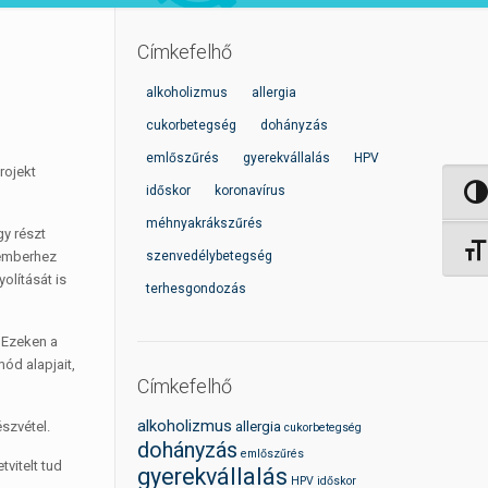
Címkefelhő
alkoholizmus
allergia
cukorbetegség
dohányzás
emlőszűrés
gyerekvállalás
HPV
rojekt
időskor
koronavírus
Nagy 
méhnyakrákszűrés
gy részt
Betűm
 emberhez
szenvedélybetegség
olítását is
terhesgondozás
 Ezeken a
ód alapjait,
Címkefelhő
alkoholizmus
szvétel.
allergia
cukorbetegség
dohányzás
emlőszűrés
tvitelt tud
gyerekvállalás
HPV
időskor