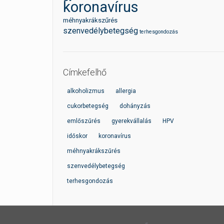
koronavírus
méhnyakrákszűrés
szenvedélybetegség
terhesgondozás
Címkefelhő
alkoholizmus
allergia
cukorbetegség
dohányzás
emlőszűrés
gyerekvállalás
HPV
időskor
koronavírus
méhnyakrákszűrés
szenvedélybetegség
terhesgondozás