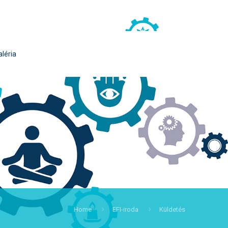
aléria
Home
EFI-iroda
Küldetés