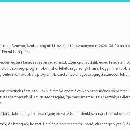
 meg Szarvas, Szabadság út 11. sz. alatti intézményében. 2020. 06. 30-án a p
i időszakba léptünk.
tően egyéni tanácsadáson vehet részt. Ezen kívül irodánk egyik feladata, ho
rülő közösségi programokon, ahol lehetőségünk nyílik arra, hogy minél több
y Önhöz is. Továbbá a programok keretén belül egészségügyi szűrések lebony
n vehetnek részt azok, akik életmód szemléletükön szeretnének változtatni.
si szakemberünk áll az Ön segítségére, így megismerheti az egészséges életm
n.
 járás lakosai díjmentesen igénybe vehetik, mindenki számára biztosított a ré
ség és betegség között. Ha elég elhatározott és kitartó, akkor egy olyan új éle