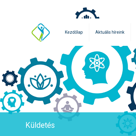
Kezdőlap
Aktuális híreink
Küldetés