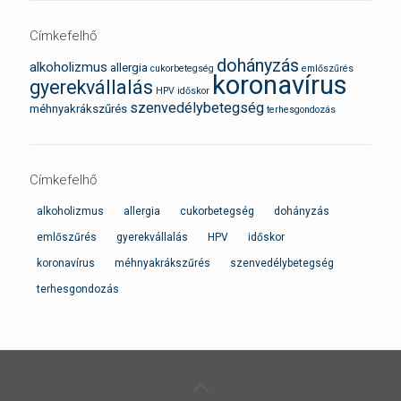
Címkefelhő
dohányzás
alkoholizmus
allergia
cukorbetegség
emlőszűrés
koronavírus
gyerekvállalás
HPV
időskor
szenvedélybetegség
méhnyakrákszűrés
terhesgondozás
Címkefelhő
alkoholizmus
allergia
cukorbetegség
dohányzás
emlőszűrés
gyerekvállalás
HPV
időskor
koronavírus
méhnyakrákszűrés
szenvedélybetegség
terhesgondozás