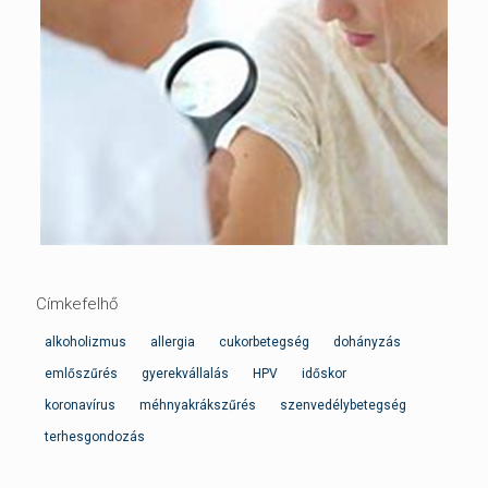
Címkefelhő
alkoholizmus
allergia
cukorbetegség
dohányzás
emlőszűrés
gyerekvállalás
HPV
időskor
koronavírus
méhnyakrákszűrés
szenvedélybetegség
terhesgondozás