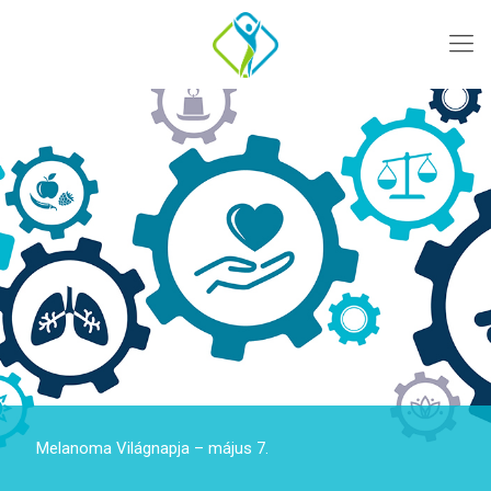
Melanoma Világnapja – május 7.