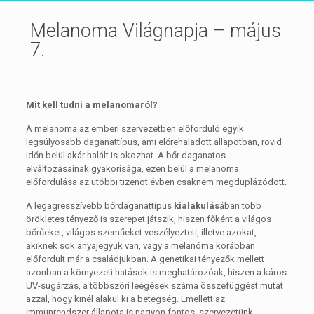
Melanoma Világnapja – május
7.
Mit kell tudni a melanomaról?
A melanoma az emberi szervezetben előforduló egyik
legsúlyosabb daganattípus, ami előrehaladott állapotban, rövid
időn belül akár halált is okozhat. A bőr daganatos
elváltozásainak gyakorisága, ezen belül a melanoma
előfordulása az utóbbi tizenöt évben csaknem megduplázódott.
A legagresszívebb bőrdaganattípus
kialakulás
ában több
örökletes tényező is szerepet játszik, hiszen főként a világos
bőrűeket, világos szeműeket veszélyezteti, illetve azokat,
akiknek sok anyajegyük van, vagy a melanóma korábban
előfordult már a családjukban. A genetikai tényezők mellett
azonban a környezeti hatások is meghatározóak, hiszen a káros
UV-sugárzás, a többszöri leégések száma összefüggést mutat
azzal, hogy kinél alakul ki a betegség. Emellett az
immunrendszer állapota is nagyon fontos, szervezetünk