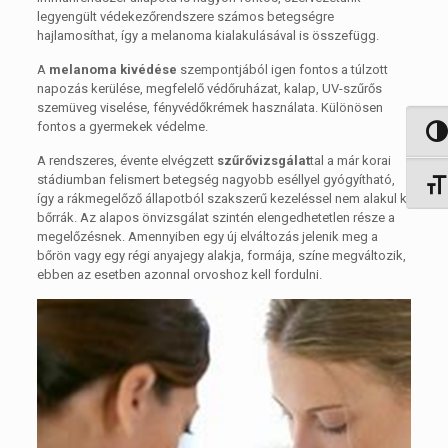
legyengült védekezőrendszere számos betegségre
hajlamosíthat, így a melanoma kialakulásával is összefügg.
A
melanoma kivédése
szempontjából igen fontos a túlzott
napozás kerülése, megfelelő védőruházat, kalap, UV-szűrős
szemüveg viselése, fényvédőkrémek használata. Különösen
fontos a gyermekek védelme.
Nagy 
A rendszeres, évente elvégzett
szűrővizsgálat
tal a már korai
stádiumban felismert betegség nagyobb eséllyel gyógyítható,
Betűm
így a rákmegelőző állapotból szakszerű kezeléssel nem alakul ki
bőrrák. Az alapos önvizsgálat szintén elengedhetetlen része a
megelőzésnek. Amennyiben egy új elváltozás jelenik meg a
bőrön vagy egy régi anyajegy alakja, formája, színe megváltozik,
ebben az esetben azonnal orvoshoz kell fordulni.