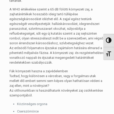
tartanak.
A WHO értékelése szerint a 65 dB fölötti környezeti zaj, a
zajhatárértékek hosszabb ideig tartó túllépése
egészségkárosodást idézhet elő. A zajjal egész testünk
egészségét veszélyeztetjük: halláskárosodást, idegrendszeri
panaszokat, szívritmuszavart okozhat, súlyosbítja a
refluxbetegséget, sőt egy új kutatás szerint a zaj sejtszinten
rombol, olyan stresszválaszt indít be a szervezetben, ami végső
Nagy 
soron érrendszeri károsodáshoz, szívbetegséghez vezet.
Az erősödő folyamatos éjszakai zajártalom hatására elmarad a
pihentető mélyalvás fázisa. A környezeti zaj- és rezgésterhelésre
Betűm
vonatkozó nappali és éjszakai megengedett határértékeit
rendeletekben szabályozzák.
Fák környezeti haszna a zajvédelemben
Tudtad, hogy különösen a városban, vagy a forgalmas utak
mellett élő embert semmi sem képes olyan hathatósan védeni a
zaj ellen, mint a növényzet?
Az otthonunkban is használhatunk növényeket zaj csökkentése
szempontjából.
Közönséges orgona
Cserszömörce