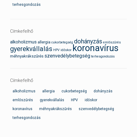
terhesgondozás
Címkefelhő
dohányzás
alkoholizmus
allergia
cukorbetegség
emlőszűrés
koronavírus
gyerekvállalás
HPV
időskor
szenvedélybetegség
méhnyakrákszűrés
terhesgondozás
Címkefelhő
alkoholizmus
allergia
cukorbetegség
dohányzás
emlőszűrés
gyerekvállalás
HPV
időskor
koronavírus
méhnyakrákszűrés
szenvedélybetegség
terhesgondozás