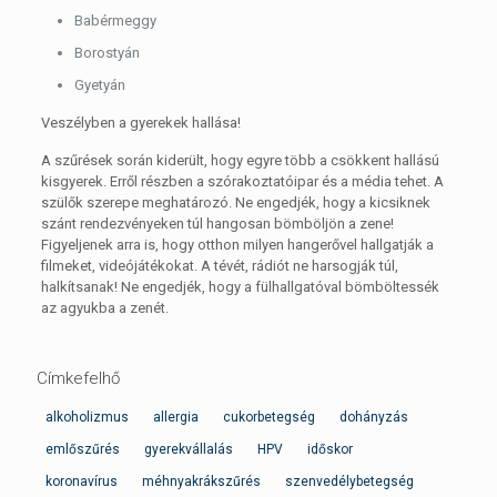
Babérmeggy
Borostyán
Gyetyán
Veszélyben a gyerekek hallása!
A szűrések során kiderült, hogy egyre több a csökkent hallású
kisgyerek. Erről részben a szórakoztatóipar és a média tehet. A
szülők szerepe meghatározó. Ne engedjék, hogy a kicsiknek
szánt rendezvényeken túl hangosan bömböljön a zene!
Figyeljenek arra is, hogy otthon milyen hangerővel hallgatják a
filmeket, videójátékokat. A tévét, rádiót ne harsogják túl,
halkítsanak! Ne engedjék, hogy a fülhallgatóval bömböltessék
az agyukba a zenét.
Címkefelhő
alkoholizmus
allergia
cukorbetegség
dohányzás
emlőszűrés
gyerekvállalás
HPV
időskor
koronavírus
méhnyakrákszűrés
szenvedélybetegség