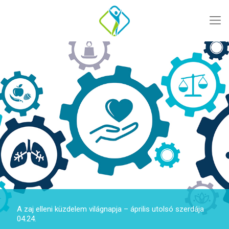
A zaj elleni küzdelem világnapja – április utolsó szerdája
04.24.