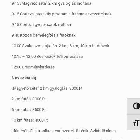
9:15 „Magvető séta” 2 km gyaloglás indítása
9:15 Corteva interaktív program a futásra nevezetteknek
9:15 Corteva gyereksarok nyitása
9:40 Közös bemelegítés a futóknak
10:00 Szakaszos rajtolás: 2 km, 6 km, 10 km futótávok
10:15 – 12:00 Beérkezők felkonferálása
12:00 Eredményhirdetés
Nevezési díj:
„Magvető séta” 2 km gyaloglás: 3000 Ft
2 km futás: 3000 Ft
Nagy 
6 km futás: 3500 Ft
10 km futás: 4000 Ft
Betűm
Időmérés: Elektronikus rendszerrel történik. Szintidő nincs.