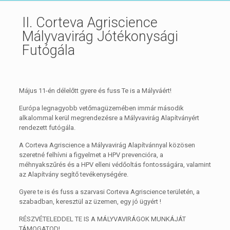
II. Corteva Agriscience
Mályvavirág Jótékonysági
Futógála
Május 11-én délelőtt gyere és fuss Te is a Mályváért!
Európa legnagyobb vetőmagüzemében immár második
alkalommal kerül megrendezésre a Mályvavirág Alapítványért
rendezett futógála.
A Corteva Agriscience a Mályvavirág Alapítvánnyal közösen
szeretné felhívni a figyelmet a HPV prevencióra, a
méhnyakszűrés és a HPV elleni védőoltás fontosságára, valamint
az Alapítvány segítő tevékenységére.
Gyere te is és fuss a szarvasi Corteva Agriscience területén, a
szabadban, keresztül az üzemen, egy jó ügyért !
RÉSZVÉTELEDDEL TE IS A MÁLYVAVIRÁGOK MUNKÁJÁT
TÁMOGATOD!