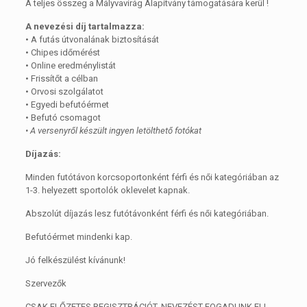
A teljes összeg a Mályvavirág Alapítvány támogatására kerül !
A nevezési díj tartalmazza:
• A futás útvonalának biztosítását
• Chipes időmérést
• Online eredménylistát
• Frissítőt a célban
• Orvosi szolgálatot
• Egyedi befutóérmet
• Befutó csomagot
• A versenyről készült ingyen letölthető fotókat
Díjazás:
Minden futótávon korcsoportonként férfi és női kategóriában az
1-3. helyezett sportolók oklevelet kapnak.
Abszolút díjazás lesz futótávonként férfi és női kategóriában.
Befutóérmet mindenki kap.
Jó felkészülést kívánunk!
Szervezők
CSAK ELŐZETES REGISZTRÁCIÓT, NEVEZÉST FOGADUNK EL!