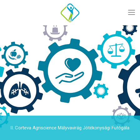
II. Corteva Agriscience Mályvavirág Jótékonysági Futógála