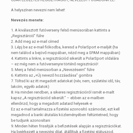
A helyszínen nevezni nem lehet!
Nevezés menete:
1. A kiválasztott futóverseny felső menüsorában kattints a
„Regisztárció” fülre
2. Add meg az e-mail címed
3. Lépj be az e-mail fiókodba, keresd a PolarSport e-mailjét (ha
nem találod a bejövő mappában, nézd meg a SPAM mappában)
4. Kattints a linkre, a regisztrációd sikerült a PolarSport oldalára
– ez még nem a futóversenyre történő regisztráció!
5. Menj a felső menüsorban a „Nevezéseim” fülre
6. Kattints az „+Új nevező hozzáadása” gombra
7. Töltsd ki az itt megadott adatokat (név, nem, születési idő, táv,
lakcím, egyéb adatok)
8. Ha minden rendben, a sikeres regisztrációról ismét e-mailt
kapsz „A regisztrációd sikerült.” – ebben az e-mailben
ellenőrizd, hogy a megadott adataid helyesek-e
Ez az e-mail tartalmazza a fizetési azonosító számodat, ezt kell
megadnod a banki átutalás közleményében feltüntetned, hogy
be tudjunk azonosítani
9. Minden héten frissítjük a befizetések alapján a regisztrációkat.
Ha beérkezett a nevezési díjat, átállítjuk a fizetési státuszod,