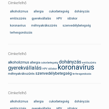
Címkefelhő
alkoholizmus
allergia
cukorbetegség
dohányzás
emlőszűrés
gyerekvállalás
HPV
időskor
koronavírus
méhnyakrákszűrés
szenvedélybetegség
terhesgondozás
Címkefelhő
dohányzás
alkoholizmus
allergia
cukorbetegség
emlőszűrés
koronavírus
gyerekvállalás
HPV
időskor
szenvedélybetegség
méhnyakrákszűrés
terhesgondozás
Címkefelhő
alkoholizmus
allergia
cukorbetegség
dohányzás
emlőszűrés
gyerekvállalás
HPV
időskor