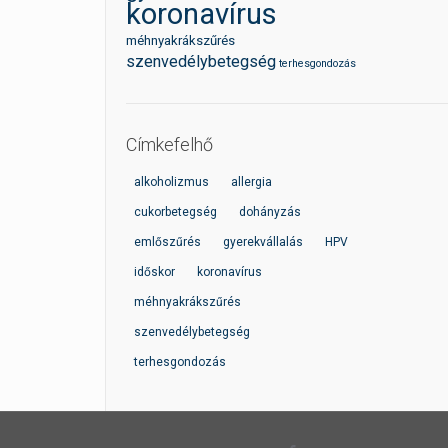
koronavírus
méhnyakrákszűrés
szenvedélybetegség
terhesgondozás
Címkefelhő
alkoholizmus
allergia
cukorbetegség
dohányzás
emlőszűrés
gyerekvállalás
HPV
időskor
koronavírus
méhnyakrákszűrés
szenvedélybetegség
terhesgondozás