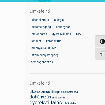
Címkefelhő
alkoholizmus
allergia
cukorbetegség
dohányzás
emlőszűrés
gyerekvállalás
HPV
időskor
koronavírus
Nagy 
méhnyakrákszűrés
Betűm
szenvedélybetegség
terhesgondozás
Címkefelhő
alkoholizmus
allergia
cukorbetegség
dohányzás
emlőszűrés
gyerekvállalás
HPV
időskor