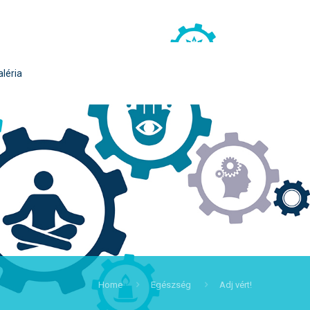
aléria
Home
Egészség
Adj vért!