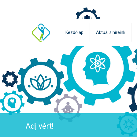
Kezdőlap
Aktuális híreink
Adj vért!