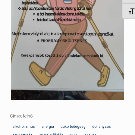
Betűm
Címkefelhő
alkoholizmus
allergia
cukorbetegség
dohányzás