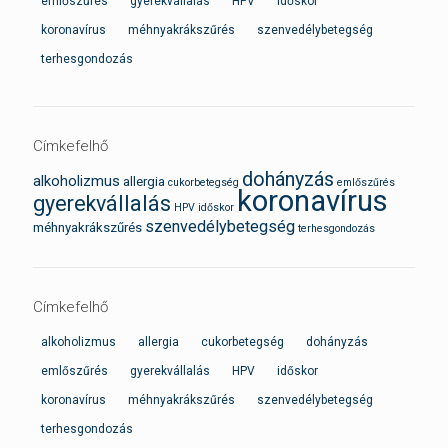
emlőszűrés
gyerekvállalás
HPV
időskor
koronavírus
méhnyakrákszűrés
szenvedélybetegség
terhesgondozás
Címkefelhő
dohányzás
alkoholizmus
allergia
cukorbetegség
emlőszűrés
koronavírus
gyerekvállalás
HPV
időskor
szenvedélybetegség
méhnyakrákszűrés
terhesgondozás
Címkefelhő
alkoholizmus
allergia
cukorbetegség
dohányzás
emlőszűrés
gyerekvállalás
HPV
időskor
koronavírus
méhnyakrákszűrés
szenvedélybetegség
terhesgondozás