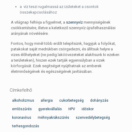
a víz teszi rugalmassá az izületeket a csontok
összekapcsolásához
A világnap felhívja a figyelmet, a
szennyvíz
mennyiségének
csökkentésére, illetve a keletkező szennyvíz újrafelhasználási
arányának növelésére.
Fontos, hogy minél több erdőt telepítsünk, hagyjuk a folyókat,
patakokat saját medrükben csörgedezni, és állítsuk helyre a
vizes élőhelyeket (ne pedig lakóövezeteket alakítsunk ki ezeken
a területeken), hiszen ezek tartják egyensúlyban a vizek
körforgását. Ezek segítséget nyújthatnak az emberek
életminőségének és egészségének javításában.
Címkefelhő
alkoholizmus
allergia
cukorbetegség
dohányzás
emlőszűrés
gyerekvállalás
HPV
időskor
koronavírus
méhnyakrákszűrés
szenvedélybetegség
terhesgondozás