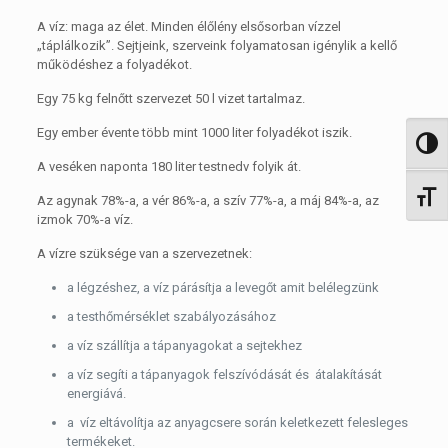
A víz: maga az élet. Minden élőlény elsősorban vízzel
„táplálkozik”. Sejtjeink, szerveink folyamatosan igénylik a kellő
működéshez a folyadékot.
Egy 75 kg felnőtt szervezet 50 l vizet tartalmaz.
Egy ember évente több mint 1000 liter folyadékot iszik.
Nagy 
A veséken naponta 180 liter testnedv folyik át.
Betűm
Az agynak 78%-a, a vér 86%-a, a szív 77%-a, a máj 84%-a, az
izmok 70%-a víz.
A vízre szüksége van a szervezetnek:
a légzéshez, a víz párásítja a levegőt amit belélegzünk
a testhőmérséklet szabályozásához
a víz szállítja a tápanyagokat a sejtekhez
a víz segíti a tápanyagok felszívódását és átalakítását
energiává.
a víz eltávolítja az anyagcsere során keletkezett felesleges
termékeket.