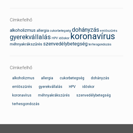
Címkefelhő
dohányzás
alkoholizmus
allergia
cukorbetegség
emlőszűrés
koronavírus
gyerekvállalás
HPV
időskor
szenvedélybetegség
méhnyakrákszűrés
terhesgondozás
Címkefelhő
alkoholizmus
allergia
cukorbetegség
dohányzás
emlőszűrés
gyerekvállalás
HPV
időskor
koronavírus
méhnyakrákszűrés
szenvedélybetegség
terhesgondozás