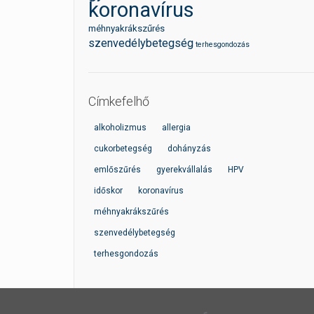
koronavírus
méhnyakrákszűrés
szenvedélybetegség
terhesgondozás
Címkefelhő
alkoholizmus
allergia
cukorbetegség
dohányzás
emlőszűrés
gyerekvállalás
HPV
időskor
koronavírus
méhnyakrákszűrés
szenvedélybetegség
terhesgondozás