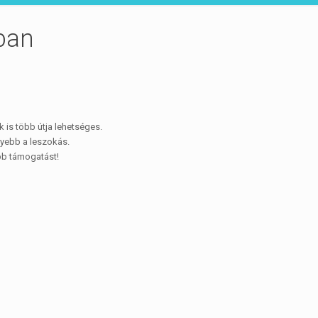
ban
is több útja lehetséges.
nyebb a leszokás.
bb támogatást!