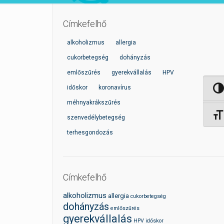
Címkefelhő
alkoholizmus
allergia
cukorbetegség
dohányzás
emlőszűrés
gyerekvállalás
HPV
időskor
koronavírus
Nagy 
méhnyakrákszűrés
Betűm
szenvedélybetegség
terhesgondozás
Címkefelhő
alkoholizmus
allergia
cukorbetegség
dohányzás
emlőszűrés
gyerekvállalás
HPV
időskor