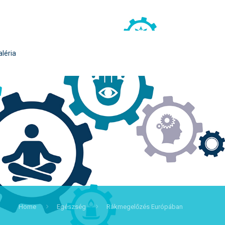
aléria
Home
Egészség
Rákmegelőzés Európában