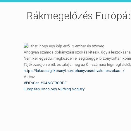
Rákmegelőzés Európá
Ahogyan számos dohányzási szokás létezik, úgy a leszokásnak 
Nem kell egyedül megküzdenie, segítséggel bizonyítottan kön
Tájékozódjon erről, és találja meg az Ön számára legmegfelelő
https://lakossagi.koranyi.hu/dohanyzasrol-valo-leszokas…/
V. rész
#PrEvCan
#CANCERCODE
European Oncology Nursing Society