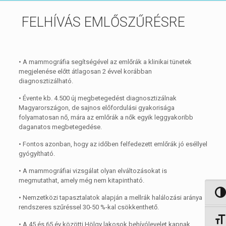
FELHÍVÁS EMLŐSZŰRÉSRE
• A mammográfia segítségével az emlőrák a klinikai tünetek
megjelenése előtt átlagosan 2 évvel korábban
diagnosztizálható.
• Évente kb. 4.500 új megbetegedést diagnosztizálnak
Magyarországon, de sajnos előfordulási gyakorisága
folyamatosan nő, mára az emlőrák a nők egyik leggyakoribb
daganatos megbetegedése.
• Fontos azonban, hogy az időben felfedezett emlőrák jó eséllyel
gyógyítható.
• A mammográfiai vizsgálat olyan elváltozásokat is
megmutathat, amely még nem kitapintható.
Nagy 
• Nemzetközi tapasztalatok alapján a mellrák halálozási aránya
rendszeres szűréssel 30-50 %-kal csökkenthető.
Betűm
• A 45 és 65 év közötti Hölgy lakosok behívólevelet kapnak