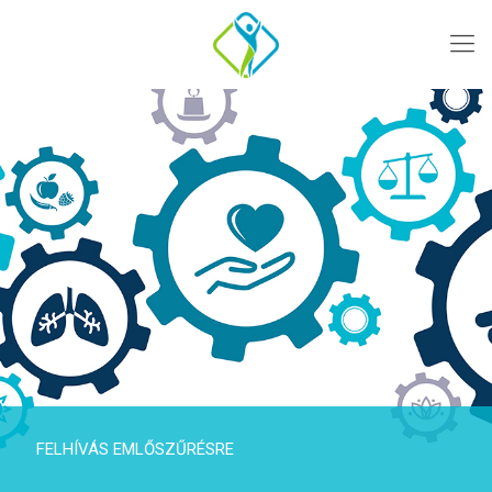
FELHÍVÁS EMLŐSZŰRÉSRE