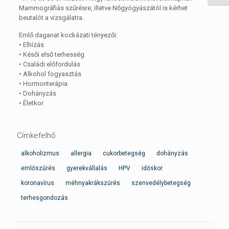
Mammográfiás szűrésre, illetve Nőgyógyászától is kérhet
beutalót a vizsgálatra.
Emlő daganat kockázati tényezői:
• Elhízás
• Késői első terhesség
• Családi előfordulás
• Alkohol fogyasztás
• Hormonterápia
• Dohányzás
• Életkor
Címkefelhő
alkoholizmus
allergia
cukorbetegség
dohányzás
emlőszűrés
gyerekvállalás
HPV
időskor
koronavírus
méhnyakrákszűrés
szenvedélybetegség
terhesgondozás