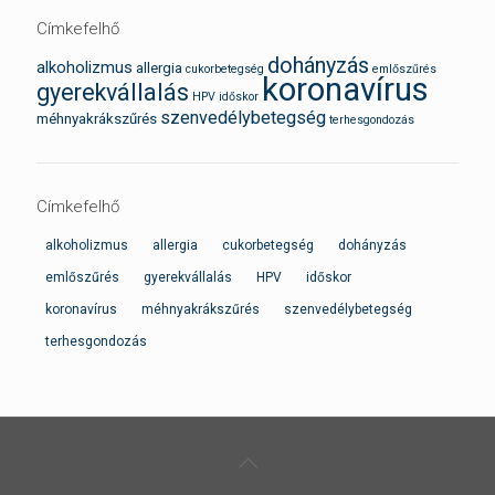
Címkefelhő
dohányzás
alkoholizmus
allergia
cukorbetegség
emlőszűrés
koronavírus
gyerekvállalás
HPV
időskor
szenvedélybetegség
méhnyakrákszűrés
terhesgondozás
Címkefelhő
alkoholizmus
allergia
cukorbetegség
dohányzás
emlőszűrés
gyerekvállalás
HPV
időskor
koronavírus
méhnyakrákszűrés
szenvedélybetegség
terhesgondozás