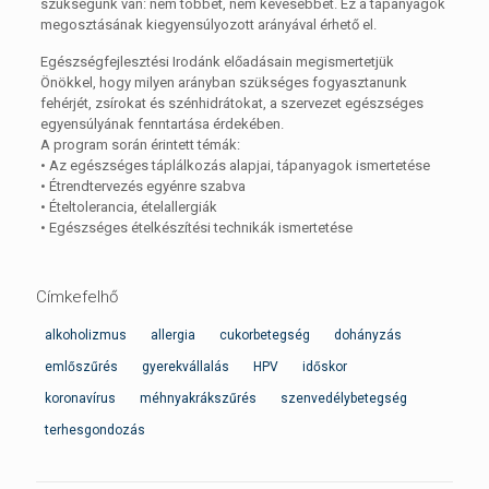
szükségünk van: nem többet, nem kevesebbet. Ez a tápanyagok
megosztásának kiegyensúlyozott arányával érhető el.
Egészségfejlesztési Irodánk előadásain megismertetjük
Önökkel, hogy milyen arányban szükséges fogyasztanunk
fehérjét, zsírokat és szénhidrátokat, a szervezet egészséges
egyensúlyának fenntartása érdekében.
A program során érintett témák:
• Az egészséges táplálkozás alapjai, tápanyagok ismertetése
• Étrendtervezés egyénre szabva
• Ételtolerancia, ételallergiák
• Egészséges ételkészítési technikák ismertetése
Címkefelhő
alkoholizmus
allergia
cukorbetegség
dohányzás
emlőszűrés
gyerekvállalás
HPV
időskor
koronavírus
méhnyakrákszűrés
szenvedélybetegség
terhesgondozás