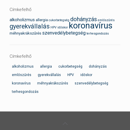
Címkefelhő
dohányzás
alkoholizmus
allergia
cukorbetegség
emlőszűrés
koronavírus
gyerekvállalás
HPV
időskor
szenvedélybetegség
méhnyakrákszűrés
terhesgondozás
Címkefelhő
alkoholizmus
allergia
cukorbetegség
dohányzás
emlőszűrés
gyerekvállalás
HPV
időskor
koronavírus
méhnyakrákszűrés
szenvedélybetegség
terhesgondozás