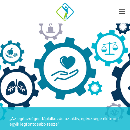
„Az egészséges táplálkozás az aktív, egészsége életmód
egyik legfontosabb része”