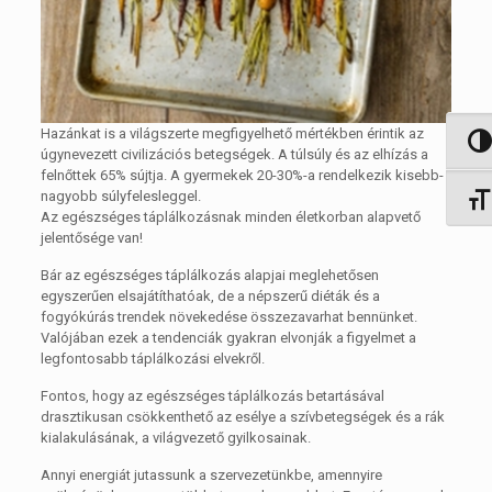
Hazánkat is a világszerte megfigyelhető mértékben érintik az
Nagy 
úgynevezett civilizációs betegségek. A túlsúly és az elhízás a
felnőttek 65% sújtja. A gyermekek 20-30%-a rendelkezik kisebb-
nagyobb súlyfelesleggel.
Betűm
Az egészséges táplálkozásnak minden életkorban alapvető
jelentősége van!
Bár az egészséges táplálkozás alapjai meglehetősen
egyszerűen elsajátíthatóak, de a népszerű diéták és a
fogyókúrás trendek növekedése összezavarhat bennünket.
Valójában ezek a tendenciák gyakran elvonják a figyelmet a
legfontosabb táplálkozási elvekről.
Fontos, hogy az egészséges táplálkozás betartásával
drasztikusan csökkenthető az esélye a szívbetegségek és a rák
kialakulásának, a világvezető gyilkosainak.
Annyi energiát jutassunk a szervezetünkbe, amennyire