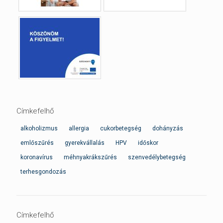
Címkefelhő
alkoholizmus
allergia
cukorbetegség
dohányzás
emlőszűrés
gyerekvállalás
HPV
időskor
koronavírus
méhnyakrákszűrés
szenvedélybetegség
terhesgondozás
Címkefelhő