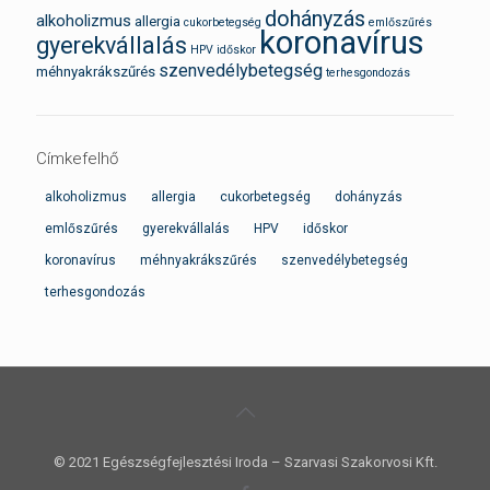
dohányzás
alkoholizmus
allergia
cukorbetegség
emlőszűrés
koronavírus
gyerekvállalás
HPV
időskor
szenvedélybetegség
méhnyakrákszűrés
terhesgondozás
Címkefelhő
alkoholizmus
allergia
cukorbetegség
dohányzás
emlőszűrés
gyerekvállalás
HPV
időskor
koronavírus
méhnyakrákszűrés
szenvedélybetegség
terhesgondozás
© 2021 Egészségfejlesztési Iroda – Szarvasi Szakorvosi Kft.