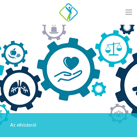
Az elhízásról