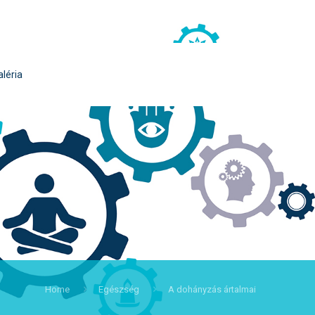
aléria
Home
Egészség
A dohányzás ártalmai