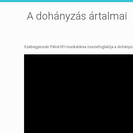
A dohányzás ártalmai
Szebegyinszki Pálné EFI munkatársa összefoglalója a dohányzá