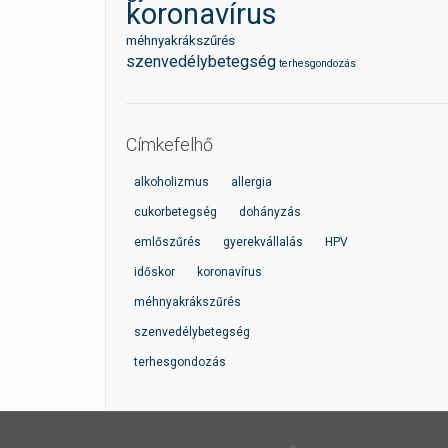
koronavírus
méhnyakrákszűrés
szenvedélybetegség
terhesgondozás
Címkefelhő
alkoholizmus
allergia
cukorbetegség
dohányzás
emlőszűrés
gyerekvállalás
HPV
időskor
koronavírus
méhnyakrákszűrés
szenvedélybetegség
terhesgondozás