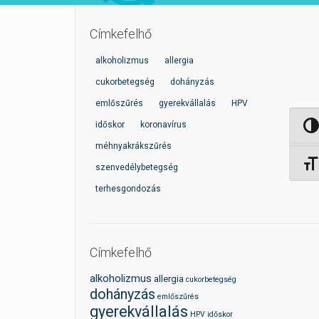
Címkefelhő
alkoholizmus
allergia
cukorbetegség
dohányzás
emlőszűrés
gyerekvállalás
HPV
időskor
koronavírus
Nagy 
méhnyakrákszűrés
Betűm
szenvedélybetegség
terhesgondozás
Címkefelhő
alkoholizmus
allergia
cukorbetegség
dohányzás
emlőszűrés
gyerekvállalás
HPV
időskor