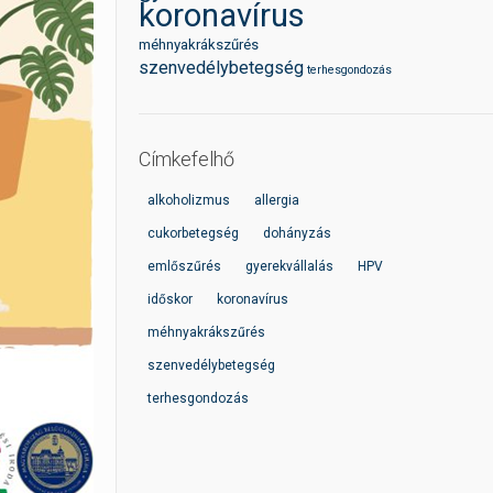
koronavírus
méhnyakrákszűrés
szenvedélybetegség
terhesgondozás
Címkefelhő
alkoholizmus
allergia
cukorbetegség
dohányzás
emlőszűrés
gyerekvállalás
HPV
időskor
koronavírus
méhnyakrákszűrés
szenvedélybetegség
terhesgondozás