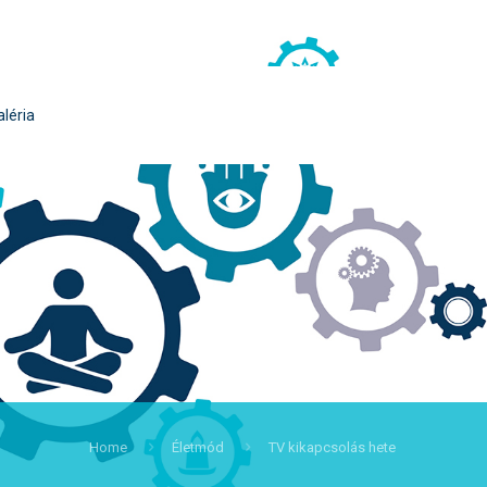
aléria
Home
Életmód
TV kikapcsolás hete