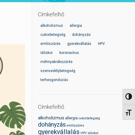
Címkefelhő
alkoholizmus
allergia
cukorbetegség
dohányzás
emlőszűrés
gyerekvállalás
HPV
időskor
koronavírus
méhnyakrákszűrés
szenvedélybetegség
terhesgondozás
Nagy 
Címkefelhő
Betűm
alkoholizmus
allergia
cukorbetegség
dohányzás
emlőszűrés
gyerekvállalás
HPV
időskor