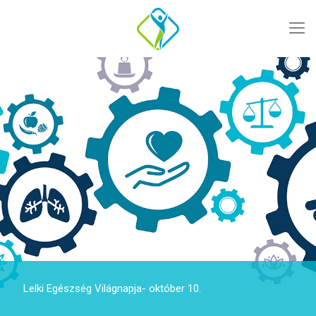
Lelki Egészség Világnapja- október 10.