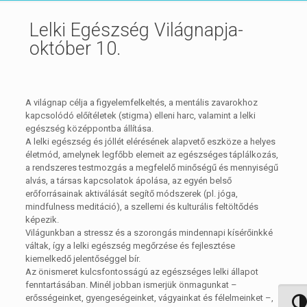
Lelki Egészség Világnapja-
október 10.
A világnap célja a figyelemfelkeltés, a mentális zavarokhoz
kapcsolódó előítéletek (stigma) elleni harc, valamint a lelki
egészség középpontba állítása.
A lelki egészség és jóllét elérésének alapvető eszköze a helyes
életmód, amelynek legfőbb elemeit az egészséges táplálkozás,
a rendszeres testmozgás a megfelelő minőségű és mennyiségű
alvás, a társas kapcsolatok ápolása, az egyén belső
erőforrásainak aktiválását segítő módszerek (pl. jóga,
mindfulness meditáció), a szellemi és kulturális feltöltődés
képezik.
Világunkban a stressz és a szorongás mindennapi kísérőinkké
váltak, így a lelki egészség megőrzése és fejlesztése
kiemelkedő jelentőséggel bír.
Az önismeret kulcsfontosságú az egészséges lelki állapot
fenntartásában. Minél jobban ismerjük önmagunkat –
erősségeinket, gyengeségeinket, vágyainkat és félelmeinket –,
Nagy 