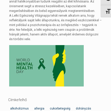
annál hatékonyabban tudunk reagálni az élet kihívásaira. Az
önismeret segít a stressz kezelésében, kapcsolataink
megerősítésében és belső egyensúlyunk megteremtésében.
Betűm
A Lelki Egészség Világnapja tehát remek alkalom arra, hogy
reflektáljunk saját lelki állapotunkra, és meglévő eszközeinkkel –
mint például a pszichoterápia és az önfejlesztés – tegyünk is
érte. Ne feledjük, a lelki egészség nem csupán a problémák
hiányát jelenti, hanem aktív állapot, amelyért érdemes dolgozni
és törődni vele.
Címkefelhő
alkoholizmus
allergia
cukorbetegség
dohányzás