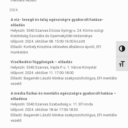
mentális vezető
A víz- levegő és talaj egészségre gyakorolt hatása-
előadás
Helyszín: 5540 Szarvas Dózsa György u. 24. Körös-szögi
Kistéréség Szociális és Gyermekjóléti Intézménye
Időpont: 2024. október 08. 15:00-16:00 között
Előadó: Korbely Krisztina okleveles általános ápoló, EFI
Nagy 
munkatárs
Viselkedési függőségek – előadás
Betűm
Helyszín: 5540 Szarvas, Vajda P. u. 1. Városi Könyvtár
Időpont: 2024. október 11. 17:00-18:00
Előadó: Bagaméri László klinikai szakpszichológus, EFI mentális
vezető
A média fizikai és mentális egészségre gyakorolt hatása –
előadása
Helyszín: 5540 Szarvas Szabadság u. 11. EFI iroda
Időpont: 2024. október 18-án 17:00-18:30
Előadó: Bagaméri László klinikai szakpszichológus, EFI mentális
vezető