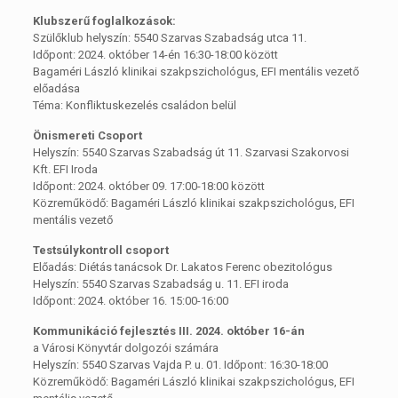
Klubszerű foglalkozások:
Szülőklub helyszín: 5540 Szarvas Szabadság utca 11.
Időpont: 2024. október 14-én 16:30-18:00 között
Bagaméri László klinikai szakpszichológus, EFI mentális vezető
előadása
Téma: Konfliktuskezelés családon belül
Önismereti Csoport
Helyszín: 5540 Szarvas Szabadság út 11. Szarvasi Szakorvosi
Kft. EFI Iroda
Időpont: 2024. október 09. 17:00-18:00 között
Közreműködő: Bagaméri László klinikai szakpszichológus, EFI
mentális vezető
Testsúlykontroll csoport
Előadás: Diétás tanácsok Dr. Lakatos Ferenc obezitológus
Helyszín: 5540 Szarvas Szabadság u. 11. EFI iroda
Időpont: 2024. október 16. 15:00-16:00
Kommunikáció fejlesztés III. 2024. október 16-án
a Városi Könyvtár dolgozói számára
Helyszín: 5540 Szarvas Vajda P. u. 01. Időpont: 16:30-18:00
Közreműködő: Bagaméri László klinikai szakpszichológus, EFI