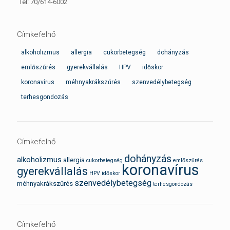
Tel: 70/614-6002
Címkefelhő
alkoholizmus
allergia
cukorbetegség
dohányzás
emlőszűrés
gyerekvállalás
HPV
időskor
koronavírus
méhnyakrákszűrés
szenvedélybetegség
terhesgondozás
Címkefelhő
dohányzás
alkoholizmus
allergia
cukorbetegség
emlőszűrés
koronavírus
gyerekvállalás
HPV
időskor
szenvedélybetegség
méhnyakrákszűrés
terhesgondozás
Címkefelhő