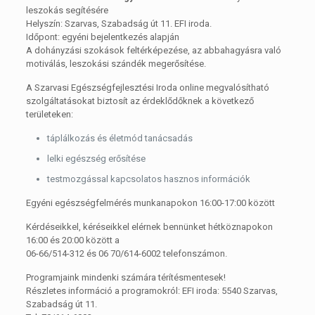
leszokás segítésére
Helyszín: Szarvas, Szabadság út 11. EFI iroda.
Időpont: egyéni bejelentkezés alapján
A dohányzási szokások feltérképezése, az abbahagyásra való
motiválás, leszokási szándék megerősítése.
A Szarvasi Egészségfejlesztési Iroda online megvalósítható
szolgáltatásokat biztosít az érdeklődőknek a következő
területeken:
táplálkozás és életmód tanácsadás
lelki egészség erősítése
testmozgással kapcsolatos hasznos információk
Egyéni egészségfelmérés munkanapokon 16:00-17:00 között
Kérdéseikkel, kéréseikkel elérnek bennünket hétköznapokon
16:00 és 20:00 között a
06-66/514-312 és 06 70/614-6002 telefonszámon.
Programjaink mindenki számára térítésmentesek!
Részletes információ a programokról: EFI iroda: 5540 Szarvas,
Szabadság út 11.