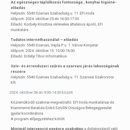
Az egészséges táplálkozás fontossága , konyhai higiéné-
előadás
Helyszín: 5540 Szarvas Szabadság u. 11. EFI iroda
Időpont: 2024. október 25-én 16:00-17:30
Előadó: Korbely Krisztina okleveles általános ápoló, EFI
munkatárs
Tudatos internethasználat – előadás
Helyszín: 5540 Szarvas, Vajda P. u. 1. Városi Könyvtár
Időpont: 2024. október 15. 15:00-16:00
Előadó: Erdélyi Tibor informatikus
Szív- és érrendszeri szűrés a szarvasi járás lakosságának
részére
Helyszín: 5540 Szarvas Szabadság u. 11. Szarvasi Szakorvosi
Kft.
október 06-án 9:00-14:00 között
Közreműködő szakmai megvalósító: EFI Iroda munkatársai és
Krammerné Barabás Enikő SzívSN Országos Betegegyesület
gyulai koordinátora
A program előjegyzéshez kötött
Minimál intervenció egyénre szabottan
a dohányzásról való