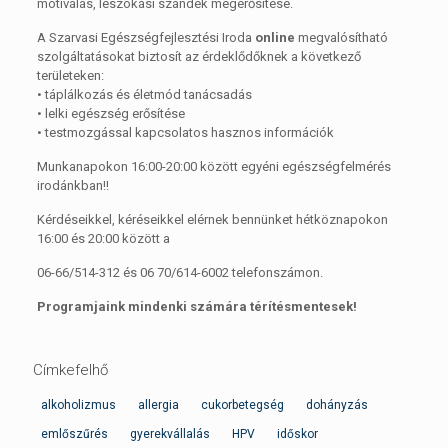
motiválás, leszokási szándék megerősítése.
A Szarvasi Egészségfejlesztési Iroda
online
megvalósítható
szolgáltatásokat biztosít az érdeklődőknek a következő
területeken:
• táplálkozás és életmód tanácsadás
• lelki egészség erősítése
• testmozgással kapcsolatos hasznos információk
Munkanapokon 16:00-20:00 között egyéni egészségfelmérés
irodánkban!!
Kérdéseikkel, kéréseikkel elérnek bennünket hétköznapokon
16:00 és 20:00 között a
06-66/514-312 és 06 70/614-6002 telefonszámon.
Programjaink mindenki számára térítésmentesek!
Címkefelhő
alkoholizmus
allergia
cukorbetegség
dohányzás
emlőszűrés
gyerekvállalás
HPV
időskor