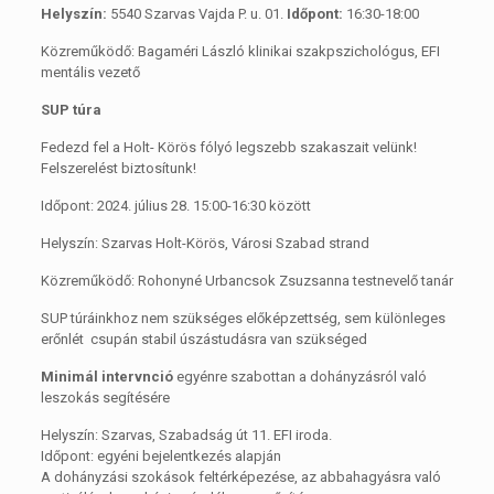
Helyszín:
5540 Szarvas Vajda P. u. 01.
Időpont:
16:30-18:00
Közreműködő: Bagaméri László klinikai szakpszichológus, EFI
mentális vezető
SUP túra
Fedezd fel a Holt- Körös fólyó legszebb szakaszait velünk!
Felszerelést biztosítunk!
Időpont: 2024. július 28. 15:00-16:30 között
Helyszín: Szarvas Holt-Körös, Városi Szabad strand
Közreműködő: Rohonyné Urbancsok Zsuzsanna testnevelő tanár
SUP túráinkhoz nem szükséges előképzettség, sem különleges
erőnlét csupán stabil úszástudásra van szükséged
Minimál intervnció
egyénre szabottan a dohányzásról való
leszokás segítésére
Helyszín: Szarvas, Szabadság út 11. EFI iroda.
Időpont: egyéni bejelentkezés alapján
A dohányzási szokások feltérképezése, az abbahagyásra való