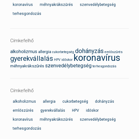
koronavírus
méhnyakrákszűrés
szenvedélybetegség
terhesgondozás
Címkefelhő
dohányzás
alkoholizmus
allergia
cukorbetegség
emlőszűrés
koronavírus
gyerekvállalás
HPV
időskor
szenvedélybetegség
méhnyakrákszűrés
terhesgondozás
Címkefelhő
alkoholizmus
allergia
cukorbetegség
dohányzás
emlőszűrés
gyerekvállalás
HPV
időskor
koronavírus
méhnyakrákszűrés
szenvedélybetegség
terhesgondozás