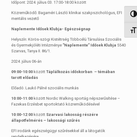
Időpont: 2024. július 03. 17:00-18:00 között
Közreműködő: Bagaméri László klinikai szakpszichológus, EFI
Nagy 
mentális vezető
Naplemente Idősek Klubja- Egészségnap
Betűm
Helyszín: Körös-szögi Kistétrség Többcélú Társulása Szociális
és Gyermekjóléti Intézménye
”Naplemente” Idősek Klubja
5540
Szarvas, Tanya II. 86/1.
2024. július 06-án
09:00-10:00
között
Táplálkozás időskorban – témában
tarott előadás
Előadó: Laukó Pálné szociális munkás
10:00-11:00
között Nordic Walking sportág népszerűsítése –
Fazekas Erzésbet sportoktató közreműködésével
10:00-12:00
között
Szarvasi lakosság részére
állapotfelmérés – lakossági szűrés
EFI irodánk egészségügyi szűrésekkel áll a látogatók
rendelkezésére.