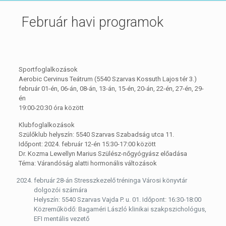
Február havi programok
Sportfoglalkozások
Aerobic Cervinus Teátrum (5540 Szarvas Kossuth Lajos tér 3.)
február 01-én, 06-án, 08-án, 13-án, 15-én, 20-án, 22-én, 27-én, 29-
én
19:00-20:30 óra között
Klubfoglalkozások
Szülőklub helyszín: 5540 Szarvas Szabadság utca 11.
Időpont: 2024. február 12-én 15:30-17:00 között
Dr. Kozma Lewellyn Marius Szülész-nőgyógyász előadása
Téma: Várandóság alatti hormonális változások
február 28-án Stresszkezelő tréninga Városi könyvtár
dolgozói számára
Helyszín: 5540 Szarvas Vajda P. u. 01. Időpont: 16:30-18:00
Közreműködő: Bagaméri László klinikai szakpszichológus,
EFI mentális vezető