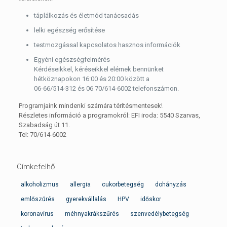
táplálkozás és életmód tanácsadás
lelki egészség erősítése
testmozgással kapcsolatos hasznos információk
Egyéni egészségfelmérés
Kérdéseikkel, kéréseikkel elérnek bennünket
hétköznapokon 16:00 és 20:00 között a
06-66/514-312 és 06 70/614-6002 telefonszámon.
Programjaink mindenki számára térítésmentesek!
Részletes információ a programokról: EFI iroda: 5540 Szarvas,
Szabadság út 11.
Tel: 70/614-6002
Címkefelhő
alkoholizmus
allergia
cukorbetegség
dohányzás
emlőszűrés
gyerekvállalás
HPV
időskor
koronavírus
méhnyakrákszűrés
szenvedélybetegség