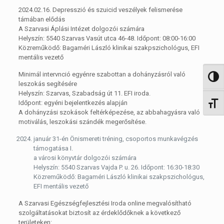
2024.02.16. Depresszió és szuicid veszélyek felismerése
támában elődás
A Szarvasi Áplási Intézet dolgozói számára
Helyszín: 5540 Szarvas Vasút utca 46-48. Időpont: 08:00-16:00
Közreműködő: Bagaméri László klinikai szakpszichológus, EFI
mentális vezető
Minimál intervnció egyénre szabottan a dohányzásról való
Nagy 
leszokás segítésére
Helyszín: Szarvas, Szabadság út 11. EFI iroda.
Időpont: egyéni bejelentkezés alapján
Betűm
A dohányzási szokások feltérképezése, az abbahagyásra való
motiválás, leszokási szándék megerősítése.
január 31-én Önismereti tréning, csoportos munkavégzés
támogatása I.
a városi könyvtár dolgozói számára
Helyszín: 5540 Szarvas Vajda P. u. 26. Időpont: 16:30-18:30
Közreműködő: Bagaméri László klinikai szakpszichológus,
EFI mentális vezető
A Szarvasi Egészségfejlesztési Iroda online megvalósítható
szolgáltatásokat biztosít az érdeklődőknek a következő
területeken: