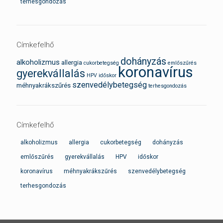
terhesgondozás
Címkefelhő
dohányzás
alkoholizmus
allergia
cukorbetegség
emlőszűrés
koronavírus
gyerekvállalás
HPV
időskor
szenvedélybetegség
méhnyakrákszűrés
terhesgondozás
Címkefelhő
alkoholizmus
allergia
cukorbetegség
dohányzás
emlőszűrés
gyerekvállalás
HPV
időskor
koronavírus
méhnyakrákszűrés
szenvedélybetegség
terhesgondozás