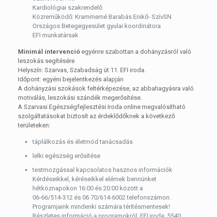
Kardiológiai szakrendelő
Közreműködő: Krammerné Barabás Enikő- SzívSN
Országos Betegegyesület gyulai koordinátora
EFI munkatársak
Minimál intervenció
egyénre szabottan a dohányzásról való
leszokás segítésére
Helyszín: Szarvas, Szabadság út 11. EFI iroda.
Időpont: egyéni bejelentkezés alapján
A dohányzási szokások feltérképezése, az abbahagyásra való
motiválás, leszokási szándék megerősítése.
A Szarvasi Egészségfejlesztési Iroda online megvalósítható
szolgáltatásokat biztosít az érdeklődőknek a következő
területeken:
táplálkozás és életmód tanácsadás
lelki egészség erősítése
testmozgással kapcsolatos hasznos információk
Kérdéseikkel, kéréseikkel elérnek bennünket
hétköznapokon 16:00 és 20:00 között a
06-66/514-312 és 06 70/614-6002 telefonszámon.
Programjaink mindenki számára térítésmentesek!
Részletes információ a programokról: EFI iroda: 5540