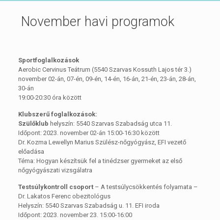
November havi programok
Sportfoglalkozások
Aerobic Cervinus Teátrum (5540 Szarvas Kossuth Lajos tér 3.)
november 02-án, 07-én, 09-én, 14-én, 16-án, 21-én, 23-án, 28-án,
30-án
19:00-20:30 óra között
Klubszerű foglalkozások:
Szülőklub
helyszín: 5540 Szarvas Szabadság utca 11.
Időpont: 2023. november 02-án 15:00-16:30 között
Dr. Kozma Lewellyn Marius Szülész-nőgyógyász, EFI vezető
előadása
Téma: Hogyan készítsük fel a tinédzser gyermeket az első
nőgyógyászati vizsgálatra
Testsúlykontroll csoport
– A testsúlycsökkentés folyamata –
Dr. Lakatos Ferenc obezitológus
Helyszín: 5540 Szarvas Szabadság u. 11. EFI iroda
Időpont: 2023. november 23. 15:00-16:00