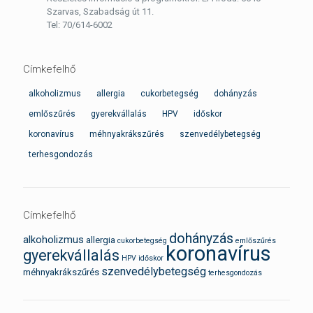
Szarvas, Szabadság út 11.
Tel: 70/614-6002
Címkefelhő
alkoholizmus
allergia
cukorbetegség
dohányzás
emlőszűrés
gyerekvállalás
HPV
időskor
koronavírus
méhnyakrákszűrés
szenvedélybetegség
terhesgondozás
Címkefelhő
dohányzás
alkoholizmus
allergia
cukorbetegség
emlőszűrés
koronavírus
gyerekvállalás
HPV
időskor
szenvedélybetegség
méhnyakrákszűrés
terhesgondozás