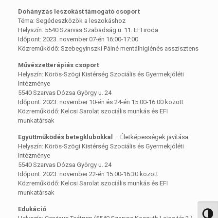
Dohányzás leszokást támogató csoport
Téma: Segédeszközök a leszokáshoz
Helyszín: 5540 Szarvas Szabadság u. 11. EFI iroda
Időpont: 2023. november 07-én 16:00-17:00
Közreműködő: Szebegyinszki Pálné mentálhigiénés asszisztens
Művészetterápiás csoport
Helyszín: Körös-Szögi Kistérség Szociális és Gyermekjóléti
Intézménye
5540 Szarvas Dózsa György u. 24
Időpont: 2023. november 10-én és 24-én 15:00-16:00 között
Közreműködő: Kelcsi Sarolat szociális munkás és EFI
munkatársak
Együttműködés betegklubokkal
– Életképességek javítása
Helyszín: Körös-Szögi Kistérség Szociális és Gyermekjóléti
Intézménye
5540 Szarvas Dózsa György u. 24
Időpont: 2023. november 22-én 15:00-16:30 között
Közreműködő: Kelcsi Sarolat szociális munkás és EFI
munkatársak
Edukáció
Nagy 