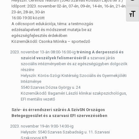
Helyszín: Cervinus Teátrum (5540 Szarvas Kossuth Lajos tér 3.)
Időpont: 2023. november 02-án, 07-én, 09-én, 14-én, 16-án, 21-én,
23-án, 28-án, 30-án
Betűm
16:00-19:00 között
A célcsoport edukációja, téma: a testmozgás
edzésalapelveit és módszereit mutatja be az
egészségfejlesztés érdekében
Közreműködő: Csonka Mónika – sportedző
november 13-án 08:00-16:00-ig
tréning A derpesszió és
szuicid veszélyek felismeréséről
a szarvasi járás
szociális intézményeiben és az egészségügyben dolgozók
részére
Helyszín: Körös-Szögi Kistérség Szociális és Gyermekjóléti
Intézménye
5540 Szarvas Dózsa György u. 24
Közreműködő: Bagaméri László klinikai szakpszichológus,
EFI mentális vezető
Szív- és érrendszeri szűrés A SzívSN Országos
Betegegyesület és a szarvasi EFI szervezésében
november 19-én 9:00-14:00-ig
Helyszín: 5540 Szarvas Szabadság u. 11. Szarvasi
Szakorvosi Kft.