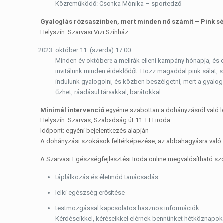
Közreműködő: Csonka Mónika – sportedző
Gyaloglás rózsaszínben, mert minden nő számít – Pink sé
Helyszín: Szarvasi Vizi Színház
október 11. (szerda) 17:00
Minden év októbere a mellrák elleni kampány hónapja, és
invitálunk minden érdeklődőt. Hozz magaddal pink sálat, 
indulunk gyalogolni, és közben beszélgetni, mert a gyalogl
űzhet, ráadásul társakkal, barátokkal.
Minimál intervenció
egyénre szabottan a dohányzásról való 
Helyszín: Szarvas, Szabadság út 11. EFI iroda.
Időpont: egyéni bejelentkezés alapján
A dohányzási szokások feltérképezése, az abbahagyásra való 
A Szarvasi Egészségfejlesztési Iroda online megvalósítható szo
táplálkozás és életmód tanácsadás
lelki egészség erősítése
testmozgással kapcsolatos hasznos információk
Kérdéseikkel, kéréseikkel elérnek bennünket hétköznapoko