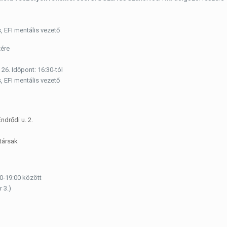
 EFI mentális vezető
zére
 26. Időpont: 16:30-tól
 EFI mentális vezető
drődi u. 2.
társak
00-19:00 között
 3.)