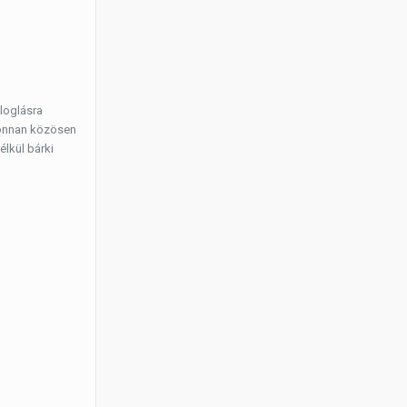
loglásra
ahonnan közösen
élkül bárki