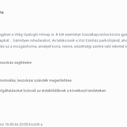
ta
 egyben a Világ Gyalogló Hónap is. A két eseményt összekapcsolva közös gya
sapkát…. bármilyen ruhadarabot, és talákozunk a Vizi Szinház parkolójánál, 
ás az a mozgásforma, amelyet korra, nemre, edzettségi szintre való tekintet n
leszokás segítésére
motiválás, leszokási szándék megerősítése.
lgáltatásokat biztosít az érdeklődőknek a következő területeken:
n 16:00 és 20:00 között a