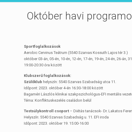
Október havi program
Sportfoglalkozások
Aerobic Cervinus Teátrum (5540 Szarvas Kossuth Lajos tér 3.)
október 03-án, 05-én, 10-én, 12-én, 17-én, 19-én, 24-én, 26-án, 3
19:00-20:30 óra között
Klubszerű foglalkozások:
Szülőklub
helyszín: 5540 Szarvas Szabadság utca 11.
Időpont: 2023. október 4-én 16:30-18:00 között
Bagaméri Lászlós klinikai szakpszichológus-EFI mentális veze
Téma: Konfliktuskezelés családon belül
Testsúlykontroll csoport
– Diétás tanácsok- Dr. Lakatos Fere
Helyszín: 5540 Szarvas Szabadság u. 11. EFI iroda
Időpont: 2023. október 19. 15:00-16:00