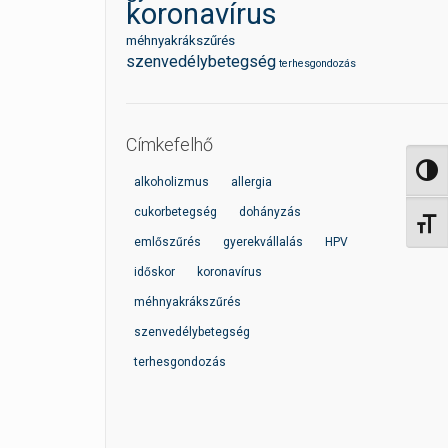
koronavírus
méhnyakrákszűrés
szenvedélybetegség
terhesgondozás
Címkefelhő
Nagy 
alkoholizmus
allergia
cukorbetegség
dohányzás
Betűm
emlőszűrés
gyerekvállalás
HPV
időskor
koronavírus
méhnyakrákszűrés
szenvedélybetegség
terhesgondozás