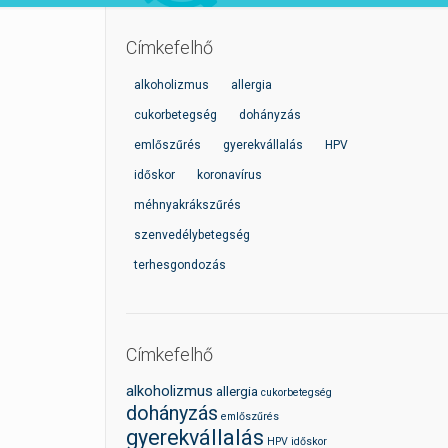
Címkefelhő
alkoholizmus
allergia
cukorbetegség
dohányzás
emlőszűrés
gyerekvállalás
HPV
időskor
koronavírus
méhnyakrákszűrés
szenvedélybetegség
terhesgondozás
Címkefelhő
alkoholizmus
allergia
cukorbetegség
dohányzás
emlőszűrés
gyerekvállalás
HPV
időskor