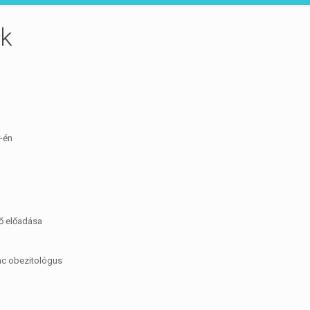
ok
1-én
tő előadása
nc obezitológus