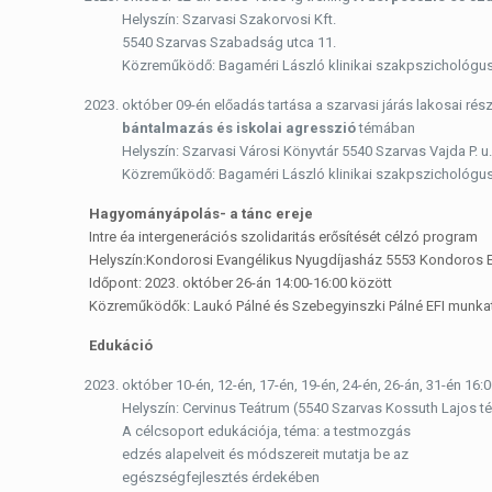
Helyszín: Szarvasi Szakorvosi Kft.
5540 Szarvas Szabadság utca 11.
Közreműködő: Bagaméri László klinikai szakpszichológus,
október 09-én előadás tartása a szarvasi járás lakosai rés
bántalmazás és iskolai agresszió
témában
Helyszín: Szarvasi Városi Könyvtár 5540 Szarvas Vajda P. u.
Közreműködő: Bagaméri László klinikai szakpszichológus,
Hagyományápolás- a tánc ereje
Intre éa intergenerációs szolidaritás erősítését célzó program
Helyszín:Kondorosi Evangélikus Nyugdíjasház 5553 Kondoros En
Időpont: 2023. október 26-án 14:00-16:00 között
Közreműködők: Laukó Pálné és Szebegyinszki Pálné EFI munka
Edukáció
október 10-én, 12-én, 17-én, 19-én, 24-én, 26-án, 31-én 16:
Helyszín: Cervinus Teátrum (5540 Szarvas Kossuth Lajos tér
A célcsoport edukációja, téma: a testmozgás
edzés alapelveit és módszereit mutatja be az
egészségfejlesztés érdekében