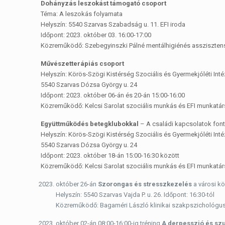
Dohányzás leszokást támogató csoport
Téma: A leszokás folyamata
Helyszín: 5540 Szarvas Szabadság u. 11. EFI iroda
Időpont: 2023. október 03. 16:00-17:00
Közreműködő: Szebegyinszki Pálné mentálhigiénés assziszten
Művészetterápiás csoport
Helyszín: Körös-Szögi Kistérség Szociális és Gyermekjóléti In
5540 Szarvas Dózsa György u. 24
Időpont: 2023. október 06-án és 20-án 15:00-16:00
Közreműködő: Kelcsi Sarolat szociális munkás és EFI munkatá
Együttműködés betegklubokkal
– A családi kapcsolatok fo
Helyszín: Körös-Szögi Kistérség Szociális és Gyermekjóléti In
5540 Szarvas Dózsa György u. 24
Időpont: 2023. október 18-án 15:00-16:30 között
Közreműködő: Kelcsi Sarolat szociális munkás és EFI munkatá
október 26-án
Szorongas és stresszkezelés
a városi k
Helyszín: 5540 Szarvas Vajda P. u. 26. Időpont: 16:30-tól
Közreműködő: Bagaméri László klinikai szakpszichológus,
október 02-án 08:00-16:00-ig tréning
A derpesszió és szu