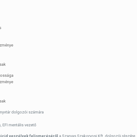
s
tézménye
rsak
ntossága
tézménye
rsak
önyvtár dolgozói számára
 EFI mentális vezető
icid veszélyek felismeréséről
a Szarvas Szakorvosi Kft. dolgozói részére