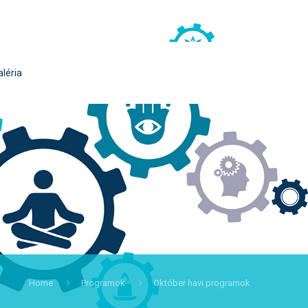
aléria
Home
Programok
Október havi programok