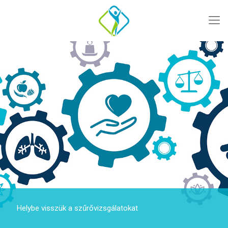
Helybe visszük a szűrővizsgálatokat