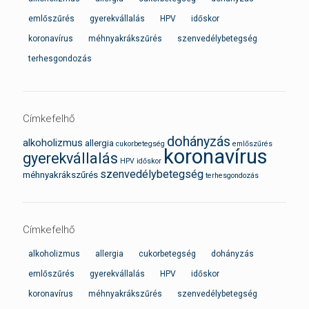
emlőszűrés
gyerekvállalás
HPV
időskor
koronavírus
méhnyakrákszűrés
szenvedélybetegség
terhesgondozás
Címkefelhő
dohányzás
alkoholizmus
allergia
cukorbetegség
emlőszűrés
koronavírus
gyerekvállalás
HPV
időskor
szenvedélybetegség
méhnyakrákszűrés
terhesgondozás
Címkefelhő
alkoholizmus
allergia
cukorbetegség
dohányzás
emlőszűrés
gyerekvállalás
HPV
időskor
koronavírus
méhnyakrákszűrés
szenvedélybetegség