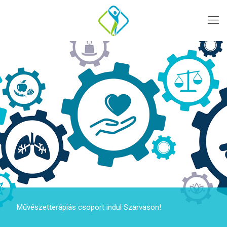
Művészetterápiás csoport indul Szarvason!