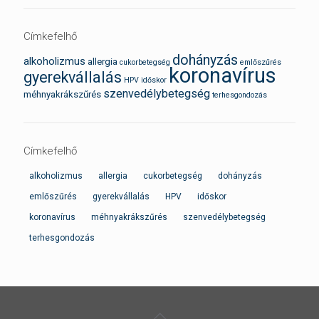
Címkefelhő
dohányzás
alkoholizmus
allergia
cukorbetegség
emlőszűrés
koronavírus
gyerekvállalás
HPV
időskor
szenvedélybetegség
méhnyakrákszűrés
terhesgondozás
Címkefelhő
alkoholizmus
allergia
cukorbetegség
dohányzás
emlőszűrés
gyerekvállalás
HPV
időskor
koronavírus
méhnyakrákszűrés
szenvedélybetegség
terhesgondozás