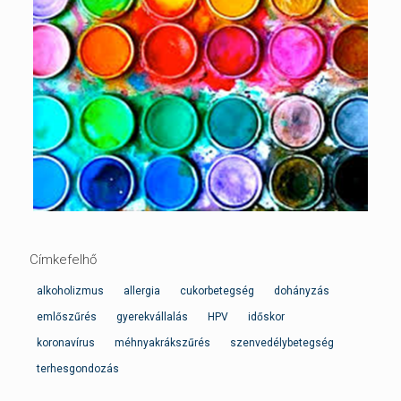
Címkefelhő
alkoholizmus
allergia
cukorbetegség
dohányzás
emlőszűrés
gyerekvállalás
HPV
időskor
koronavírus
méhnyakrákszűrés
szenvedélybetegség
terhesgondozás