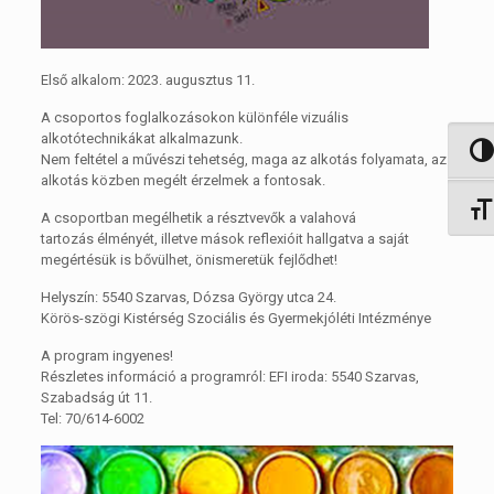
Első alkalom: 2023. augusztus 11.
A csoportos foglalkozásokon különféle vizuális
alkotótechnikákat alkalmazunk.
Nagy 
Nem feltétel a művészi tehetség, maga az alkotás folyamata, az
alkotás közben megélt érzelmek a fontosak.
Betűm
A csoportban megélhetik a résztvevők a valahová
tartozás élményét, illetve mások reflexióit hallgatva a saját
megértésük is bővülhet, önismeretük fejlődhet!
Helyszín: 5540 Szarvas, Dózsa György utca 24.
Körös-szögi Kistérség Szociális és Gyermekjóléti Intézménye
A program ingyenes!
Részletes információ a programról: EFI iroda: 5540 Szarvas,
Szabadság út 11.
Tel: 70/614-6002