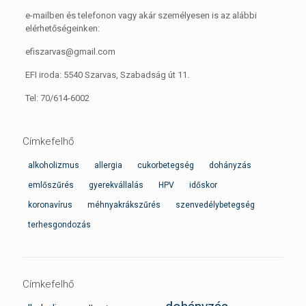
e-mailben és telefonon vagy akár személyesen is az alábbi
elérhetőségeinken:
efiszarvas@gmail.com
EFI iroda: 5540 Szarvas, Szabadság út 11.
Tel: 70/614-6002
Címkefelhő
alkoholizmus
allergia
cukorbetegség
dohányzás
emlőszűrés
gyerekvállalás
HPV
időskor
koronavírus
méhnyakrákszűrés
szenvedélybetegség
terhesgondozás
Címkefelhő