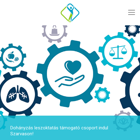
Dohányzás leszoktatás támogató csoport indul
Szarvason!