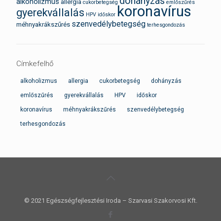
dohányzás
alkoholizmus
allergia
cukorbetegség
emlőszűrés
koronavírus
gyerekvállalás
HPV
időskor
szenvedélybetegség
méhnyakrákszűrés
terhesgondozás
Címkefelhő
alkoholizmus
allergia
cukorbetegség
dohányzás
emlőszűrés
gyerekvállalás
HPV
időskor
koronavírus
méhnyakrákszűrés
szenvedélybetegség
terhesgondozás
© 2021 Egészségfejlesztési Iroda – Szarvasi Szakorvosi Kft.