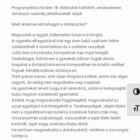
Programunkba minden 18. életévüket betöltött, rendszeresen
dohányzó személy jelentkezését várjuk.
Miért érdemes abbahagyni a dohányzást?
Megszűnik a reggeli, kellemetlen hurutos köhögés.
A cigaretta elhagyásával már egy éven belül csaknem felére
csökkentheti a szívinfarktus és a szélütés veszélyét.
Jobb lesz a közérzete, könnyebben kap majd levegőt.
Családtagjai, különösen a gyerekek jobban fogják érezni
magukat a dohányfüstmentes környezetben és kisebb eséllyel
fognak felnőttkorukban dohányozni.
Több pénze marad, amit olyan dolgokra költhet, amire már régen
vágyott, de eddig nem engedhette meg magának.
Ha gyermeket tervez (vagy már várandós), számos betegségtől
Nagy 
tudja megóvni születendő gyermekét.
Azáltal, hogy megszabadul függőségétől, megszabadul az
azzal együttjáró kötöttségektől is. Tevékenységeit, idejét többé
Betűm
nem a cigarettával kapcsolatos szokások határozzák meg.
Visszanyerheti szabadságát, visszaveheti a saját élete feletti
kontrollt, saját maga szabályozhatja életét.
Ha tartósan megszabadul a dohányzástól, csökken a szorongás
szintje is.