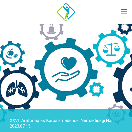
XXVI. Aratónap és Kárpát-medencei Nemzetiségi Nap
2023.07.15.