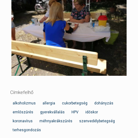
Címkefelhő
alkoholizmus
allergia
cukorbetegség
dohányzás
emlőszűrés
gyerekvállalás
HPV
időskor
koronavírus
méhnyakrákszűrés
szenvedélybetegség
terhesgondozás