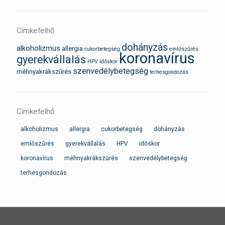
Címkefelhő
dohányzás
alkoholizmus
allergia
cukorbetegség
emlőszűrés
koronavírus
gyerekvállalás
HPV
időskor
szenvedélybetegség
méhnyakrákszűrés
terhesgondozás
Címkefelhő
alkoholizmus
allergia
cukorbetegség
dohányzás
emlőszűrés
gyerekvállalás
HPV
időskor
koronavírus
méhnyakrákszűrés
szenvedélybetegség
terhesgondozás