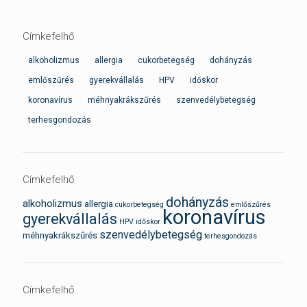
Címkefelhő
alkoholizmus
allergia
cukorbetegség
dohányzás
emlőszűrés
gyerekvállalás
HPV
időskor
koronavírus
méhnyakrákszűrés
szenvedélybetegség
terhesgondozás
Címkefelhő
dohányzás
alkoholizmus
allergia
cukorbetegség
emlőszűrés
koronavírus
gyerekvállalás
HPV
időskor
szenvedélybetegség
méhnyakrákszűrés
terhesgondozás
Címkefelhő