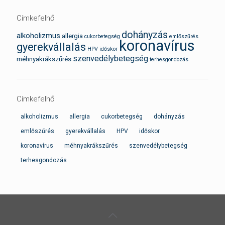
Címkefelhő
dohányzás
alkoholizmus
allergia
cukorbetegség
emlőszűrés
koronavírus
gyerekvállalás
HPV
időskor
szenvedélybetegség
méhnyakrákszűrés
terhesgondozás
Címkefelhő
alkoholizmus
allergia
cukorbetegség
dohányzás
emlőszűrés
gyerekvállalás
HPV
időskor
koronavírus
méhnyakrákszűrés
szenvedélybetegség
terhesgondozás