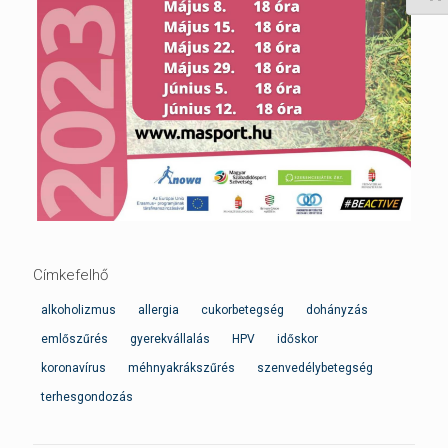
Címkefelhő
alkoholizmus
allergia
cukorbetegség
dohányzás
emlőszűrés
gyerekvállalás
HPV
időskor
koronavírus
méhnyakrákszűrés
szenvedélybetegség
terhesgondozás