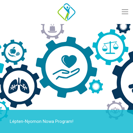
Lépten-Nyomon Nowa Program!