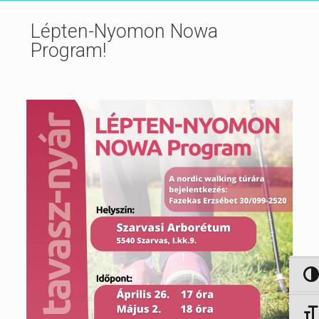
Lépten-Nyomon Nowa
Program!
Nagy 
Betűm