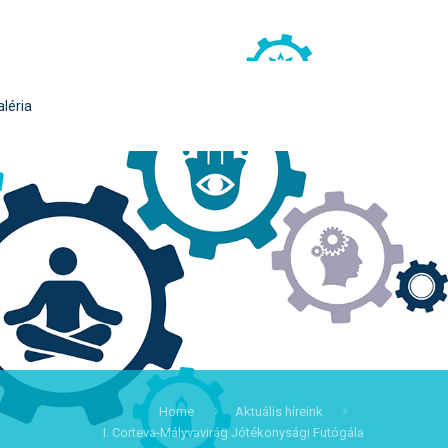
aléria
Home
Aktuális híreink
I. Corteva-Mályvavirág Jótékonysági Futógála