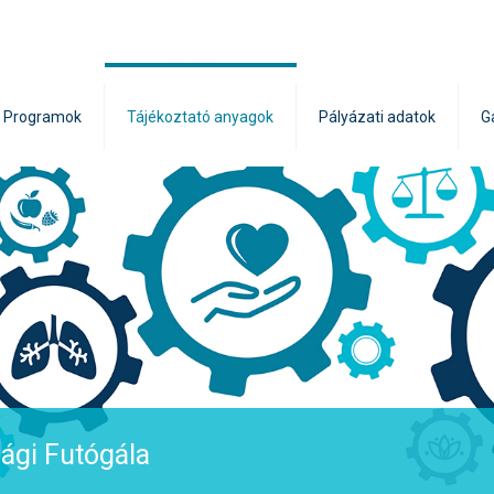
Programok
Tájékoztató anyagok
Pályázati adatok
G
ági Futógála