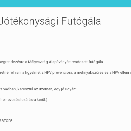
 Jótékonysági Futógála
rendezésre a Mályvavirág Alapítványért rendezett futógála.
etné felhívni a figyelmet a HPV prevencióra, a méhnyakszűrés és a HPV elleni
szabadban, keresztül az üzemen, egy jó ügyért !
ine nevezés lezárásra kerül.)
GATOD!