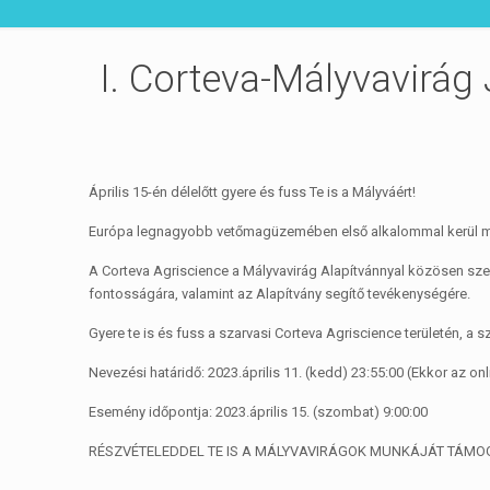
I. Corteva-Mályvavirág
Április 15-én délelőtt gyere és fuss Te is a Mályváért!
Európa legnagyobb vetőmagüzemében első alkalommal kerül meg
A Corteva Agriscience a Mályvavirág Alapítvánnyal közösen szer
fontosságára, valamint az Alapítvány segítő tevékenységére.
Gyere te is és fuss a szarvasi Corteva Agriscience területén, a 
Nevezési határidő: 2023.április 11. (kedd) 23:55:00 (Ekkor az onl
Esemény időpontja: 2023.április 15. (szombat) 9:00:00
RÉSZVÉTELEDDEL TE IS A MÁLYVAVIRÁGOK MUNKÁJÁT TÁMO