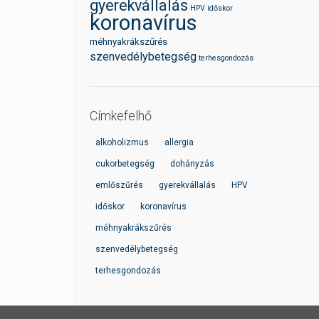
gyerekvállalás
HPV
időskor
koronavírus
méhnyakrákszűrés
szenvedélybetegség
terhesgondozás
Címkefelhő
alkoholizmus
allergia
cukorbetegség
dohányzás
emlőszűrés
gyerekvállalás
HPV
időskor
koronavírus
méhnyakrákszűrés
szenvedélybetegség
terhesgondozás