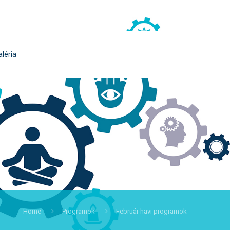
aléria
Home
Programok
Február havi programok