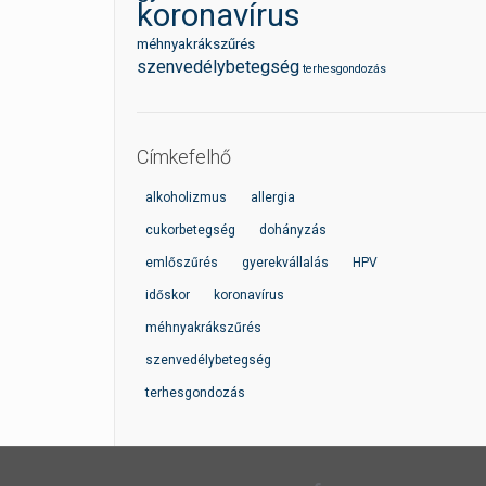
koronavírus
méhnyakrákszűrés
szenvedélybetegség
terhesgondozás
Címkefelhő
alkoholizmus
allergia
cukorbetegség
dohányzás
emlőszűrés
gyerekvállalás
HPV
időskor
koronavírus
méhnyakrákszűrés
szenvedélybetegség
terhesgondozás