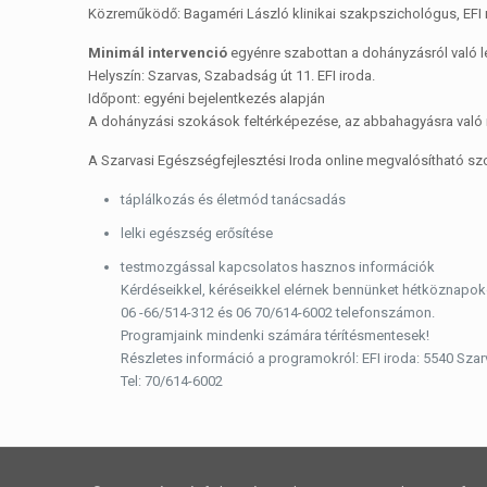
Közreműködő: Bagaméri László klinikai szakpszichológus, EFI 
Minimál intervenció
egyénre szabottan a dohányzásról való 
Helyszín: Szarvas, Szabadság út 11. EFI iroda.
Időpont: egyéni bejelentkezés alapján
A dohányzási szokások feltérképezése, az abbahagyásra való 
A Szarvasi Egészségfejlesztési Iroda online megvalósítható szo
táplálkozás és életmód tanácsadás
lelki egészség erősítése
testmozgással kapcsolatos hasznos információk
Kérdéseikkel, kéréseikkel elérnek bennünket hétköznapoko
06 -66/514-312 és 06 70/614-6002 telefonszámon.
Programjaink mindenki számára térítésmentesek!
Részletes információ a programokról: EFI iroda: 5540 Sza
Tel: 70/614-6002