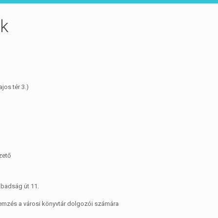
ok
jos tér 3.)
zető
abadság út 11.
lemzés a városi könyvtár dolgozói számára