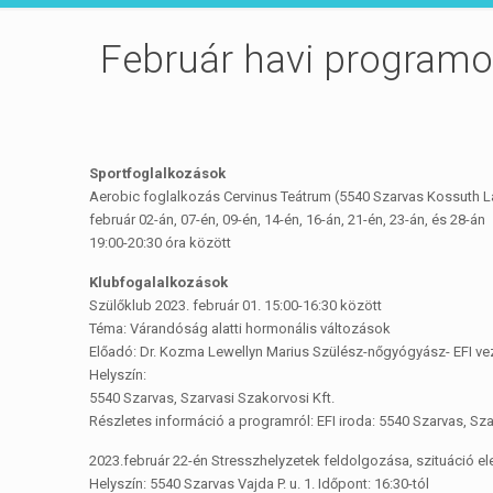
Február havi program
Sportfoglalkozások
Aerobic foglalkozás Cervinus Teátrum (5540 Szarvas Kossuth La
február 02-án, 07-én, 09-én, 14-én, 16-án, 21-én, 23-án, és 28-án
19:00-20:30 óra között
Klubfogalalkozások
Szülőklub 2023. február 01. 15:00-16:30 között
Téma: Várandóság alatti hormonális változások
Előadó: Dr. Kozma Lewellyn Marius Szülész-nőgyógyász- EFI ve
Helyszín:
5540 Szarvas, Szarvasi Szakorvosi Kft.
Részletes információ a programról: EFI iroda: 5540 Szarvas, Sz
2023.február 22-én Stresszhelyzetek feldolgozása, szituáció e
Helyszín: 5540 Szarvas Vajda P. u. 1. Időpont: 16:30-tól