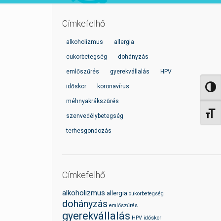
Címkefelhő
alkoholizmus
allergia
cukorbetegség
dohányzás
emlőszűrés
gyerekvállalás
HPV
időskor
koronavírus
Nagy 
méhnyakrákszűrés
Betűm
szenvedélybetegség
terhesgondozás
Címkefelhő
alkoholizmus
allergia
cukorbetegség
dohányzás
emlőszűrés
gyerekvállalás
HPV
időskor