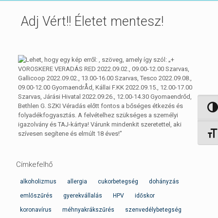
Adj Vért!! Életet mentesz!
Nagy 
Betűm
Címkefelhő
alkoholizmus
allergia
cukorbetegség
dohányzás
emlőszűrés
gyerekvállalás
HPV
időskor
koronavírus
méhnyakrákszűrés
szenvedélybetegség