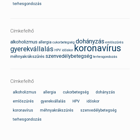
terhesgondozás
Címkefelhő
dohányzás
alkoholizmus
allergia
cukorbetegség
emlőszűrés
koronavírus
gyerekvállalás
HPV
időskor
szenvedélybetegség
méhnyakrákszűrés
terhesgondozás
Címkefelhő
alkoholizmus
allergia
cukorbetegség
dohányzás
emlőszűrés
gyerekvállalás
HPV
időskor
koronavírus
méhnyakrákszűrés
szenvedélybetegség
terhesgondozás