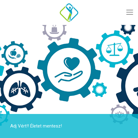
Adj Vért!! Életet mentesz!