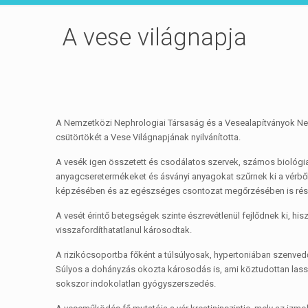
A vese világnapja
A Nemzetközi Nephrologiai Társaság és a Vesealapítványok 
csütörtökét a Vese Világnapjának nyilvánította.
A vesék igen összetett és csodálatos szervek, számos biológia
anyagcseretermékeket és ásványi anyagokat szűrnek ki a vérből,
képzésében és az egészséges csontozat megőrzésében is rés
A vesét érintő betegségek szinte észrevétlenül fejlődnek ki, hi
visszafordíthatatlanul károsodtak.
A rizikócsoportba főként a túlsúlyosak, hypertoniában szenved
Súlyos a dohányzás okozta károsodás is, ami köztudottan lassít
sokszor indokolatlan gyógyszerszedés.