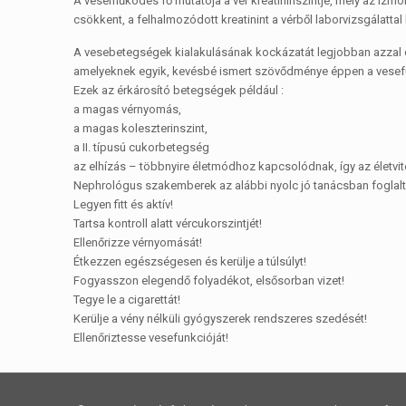
A veseműködés fő mutatója a vér kreatininszintje, mely az izmok
csökkent, a felhalmozódott kreatinint a vérből laborvizsgálattal 
A vesebetegségek kialakulásának kockázatát legjobban azzal 
amelyeknek egyik, kevésbé ismert szövődménye éppen a vesef
Ezek az érkárosító betegségek például :
a magas vérnyomás,
a magas koleszterinszint,
a II. típusú cukorbetegség
az elhízás – többnyire életmódhoz kapcsolódnak, így az életvi
Nephrológus szakemberek az alábbi nyolc jó tanácsban foglal
Legyen fitt és aktív!
Tartsa kontroll alatt vércukorszintjét!
Ellenőrizze vérnyomását!
Étkezzen egészségesen és kerülje a túlsúlyt!
Fogyasszon elegendő folyadékot, elsősorban vizet!
Tegye le a cigarettát!
Kerülje a vény nélküli gyógyszerek rendszeres szedését!
Ellenőriztesse vesefunkcióját!