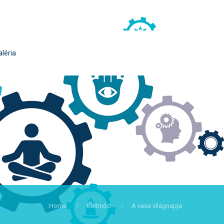
aléria
Home
Életmód
A vese világnapja