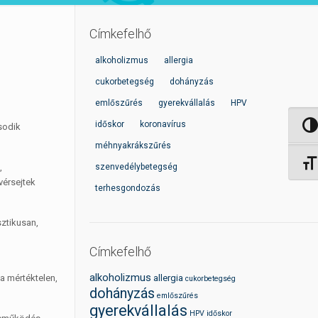
Címkefelhő
alkoholizmus
allergia
cukorbetegség
dohányzás
emlőszűrés
gyerekvállalás
HPV
időskor
koronavírus
sodik
Nagy 
méhnyakrákszűrés
Betűm
,
szenvedélybetegség
vérsejtek
terhesgondozás
sztikusan,
Címkefelhő
alkoholizmus
a mértéktelen,
allergia
cukorbetegség
dohányzás
emlőszűrés
gyerekvállalás
HPV
időskor