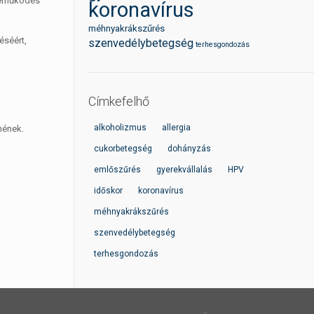
eseműködés
koronavírus
méhnyakrákszűrés
éséért,
szenvedélybetegség
terhesgondozás
Címkefelhő
alkoholizmus
allergia
nének.
cukorbetegség
dohányzás
emlőszűrés
gyerekvállalás
HPV
időskor
koronavírus
méhnyakrákszűrés
szenvedélybetegség
terhesgondozás