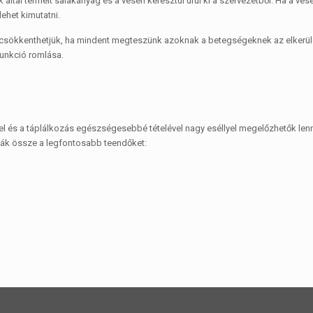
 által termelt salakanyag és a vesén keresztül ürül ki a szervezetből. Ha a v
lehet kimutatni.
csökkenthetjük, ha mindent megteszünk azoknak a betegségeknek az elkerül
unkció romlása.
tel és a táplálkozás egészségesebbé tételével nagy eséllyel megelőzhetők len
ták össze a legfontosabb teendőket: