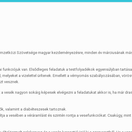
Nemzetközi Szövetsége magyar kezdeményezésre, minden év márciusának má
i funkciójuk van. Elsődleges feladatuk a testfolyadékok egyensúlyban tartása
 melyeket a vizelettel ürítenek. Emellett a vérnyomás szabályozásában, vörös
zt vesznek.
sz a vesék nagyon sokáig képesek elvégezni a feladatukat akkor is, ha már dra
ők, valamint a diabéteszesek tartoznak.
ja a vesében a véráramlást és szintén rontja a vesefunkciókat. Csakúgy, mint 