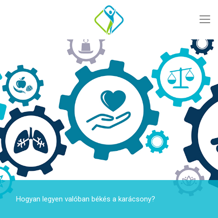
Hogyan legyen valóban békés a karácsony?