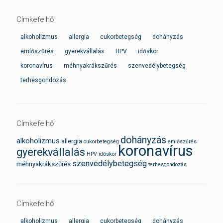
Címkefelhő
alkoholizmus
allergia
cukorbetegség
dohányzás
emlőszűrés
gyerekvállalás
HPV
időskor
koronavírus
méhnyakrákszűrés
szenvedélybetegség
terhesgondozás
Címkefelhő
dohányzás
alkoholizmus
allergia
cukorbetegség
emlőszűrés
koronavírus
gyerekvállalás
HPV
időskor
szenvedélybetegség
méhnyakrákszűrés
terhesgondozás
Címkefelhő
alkoholizmus
allergia
cukorbetegség
dohányzás