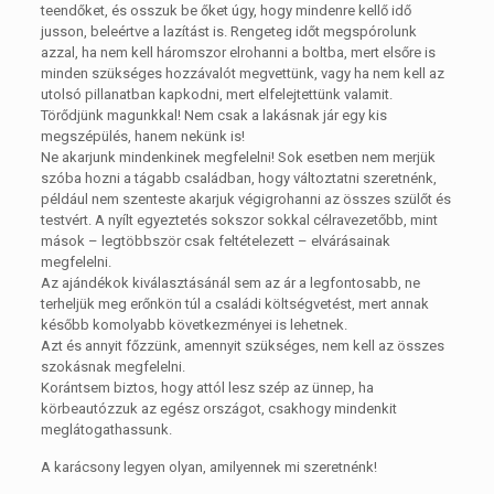
teendőket, és osszuk be őket úgy, hogy mindenre kellő idő
jusson, beleértve a lazítást is. Rengeteg időt megspórolunk
azzal, ha nem kell háromszor elrohanni a boltba, mert elsőre is
minden szükséges hozzávalót megvettünk, vagy ha nem kell az
utolsó pillanatban kapkodni, mert elfelejtettünk valamit.
Törődjünk magunkkal! Nem csak a lakásnak jár egy kis
megszépülés, hanem nekünk is!
Ne akarjunk mindenkinek megfelelni! Sok esetben nem merjük
szóba hozni a tágabb családban, hogy változtatni szeretnénk,
például nem szenteste akarjuk végigrohanni az összes szülőt és
testvért. A nyílt egyeztetés sokszor sokkal célravezetőbb, mint
mások – legtöbbször csak feltételezett – elvárásainak
megfelelni.
Az ajándékok kiválasztásánál sem az ár a legfontosabb, ne
terheljük meg erőnkön túl a családi költségvetést, mert annak
később komolyabb következményei is lehetnek.
Azt és annyit főzzünk, amennyit szükséges, nem kell az összes
szokásnak megfelelni.
Korántsem biztos, hogy attól lesz szép az ünnep, ha
körbeautózzuk az egész országot, csakhogy mindenkit
meglátogathassunk.
A karácsony legyen olyan, amilyennek mi szeretnénk!