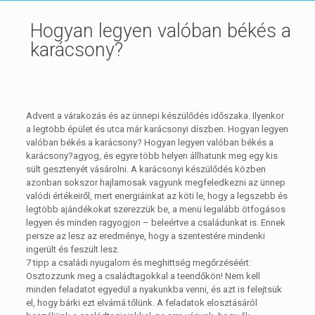
Hogyan legyen valóban békés a
karácsony?
Advent a várakozás és az ünnepi készülődés időszaka. Ilyenkor
a legtöbb épület és utca már karácsonyi díszben. Hogyan legyen
valóban békés a karácsony? Hogyan legyen valóban békés a
karácsony?agyog, és egyre több helyen állhatunk meg egy kis
sült gesztenyét vásárolni. A karácsonyi készülődés közben
azonban sokszor hajlamosak vagyunk megfeledkezni az ünnep
valódi értékeiről, mert energiáinkat az köti le, hogy a legszebb és
legtöbb ajándékokat szerezzük be, a menü legalább ötfogásos
legyen és minden ragyogjon – beleértve a családunkat is. Ennek
persze az lesz az eredménye, hogy a szentestére mindenki
ingerült és feszült lesz.
7 tipp a családi nyugalom és meghittség megőrzéséért:
Osztozzunk meg a családtagokkal a teendőkön! Nem kell
minden feladatot egyedül a nyakunkba venni, és azt is felejtsük
el, hogy bárki ezt elvárná tőlünk. A feladatok elosztásáról