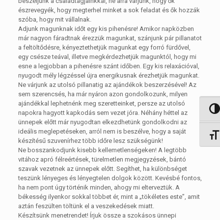
beszéljünk a családtagjainkkal, ne arra várjunk, hogy ők
észrevegyék, hogy megterhel minket a sok feladat és ők hozzák
szóba, hogy mit vállalnak.
Adjunk magunknak időt egy kis pihenésre! Amikor napközben
már nagyon fáradtnak érezzük magunkat, szánjunk pár pillanatot
a feltöltődésre, kényeztethetjük magunkat egy forró fürdővel,
egy csésze teával, illetve megkérdezhetjük magunktól, hogy mi
esne a legjobban a pihenésre szánt időben. Egy kis relaxációval,
nyugodt mély légzéssel újra energikusnak érezhetjük magunkat.
Ne várjunk az utolsó pillanatig az ajándékok beszerzésével! Az
sem szerencsés, ha már nyáron azon gondolkozunk, milyen
ajándékkal lephetnénk meg szeretteinket, persze az utolsó
Nagy 
napokra hagyott kapkodás sem vezet jóra. Néhány héttel az
ünnepek előtt már nyugodtan elkezdhetünk gondolkodni az
ideális meglepetéseken, arról nem is beszélve, hogy a saját
Betűm
készítésű szuvenírhez több időre lesz szükségünk!
Ne bosszankodjunk kisebb kellemetlenségeken! A legtöbb
vitához apró félreértések, türelmetlen megjegyzések, bántó
szavak vezetnek az ünnepek előtt. Segíthet, ha különbséget
teszünk lényeges és lényegtelen dolgok között. Kevésbé fontos,
ha nem pont úgy történik minden, ahogy mi elterveztük. A
békesség ilyenkor sokkal többet ér, mint a „tökéletes este”, amit
aztán feszülten töltünk el a veszekedések miatt.
Készítsünk menetrendet! Írjuk össze a szokásos ünnepi