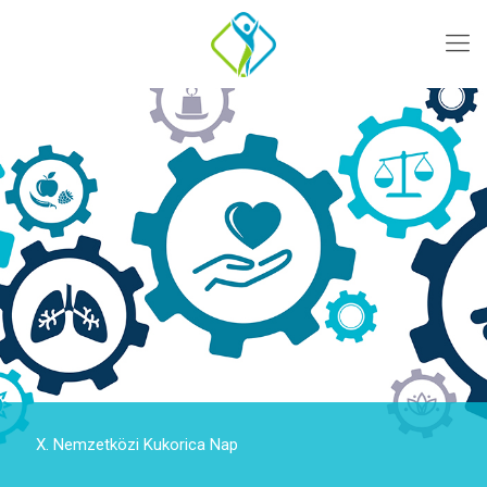
X. Nemzetközi Kukorica Nap