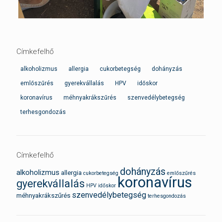
Címkefelhő
alkoholizmus
allergia
cukorbetegség
dohányzás
emlőszűrés
gyerekvállalás
HPV
időskor
koronavírus
méhnyakrákszűrés
szenvedélybetegség
terhesgondozás
Címkefelhő
dohányzás
alkoholizmus
allergia
cukorbetegség
emlőszűrés
koronavírus
gyerekvállalás
HPV
időskor
szenvedélybetegség
méhnyakrákszűrés
terhesgondozás